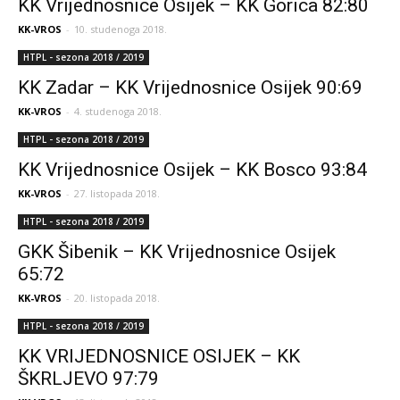
KK Vrijednosnice Osijek – KK Gorica 82:80
KK-VROS
-
10. studenoga 2018.
HTPL - sezona 2018 / 2019
KK Zadar – KK Vrijednosnice Osijek 90:69
KK-VROS
-
4. studenoga 2018.
HTPL - sezona 2018 / 2019
KK Vrijednosnice Osijek – KK Bosco 93:84
KK-VROS
-
27. listopada 2018.
HTPL - sezona 2018 / 2019
GKK Šibenik – KK Vrijednosnice Osijek
65:72
KK-VROS
-
20. listopada 2018.
HTPL - sezona 2018 / 2019
KK VRIJEDNOSNICE OSIJEK – KK
ŠKRLJEVO 97:79