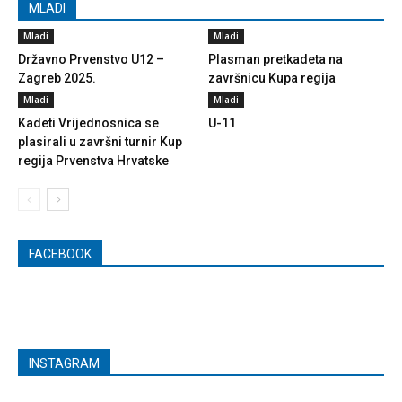
MLADI
Mladi
Mladi
Državno Prvenstvo U12 –
Plasman pretkadeta na
Zagreb 2025.
završnicu Kupa regija
Mladi
Mladi
Kadeti Vrijednosnica se
U-11
plasirali u završni turnir Kup
regija Prvenstva Hrvatske
FACEBOOK
INSTAGRAM