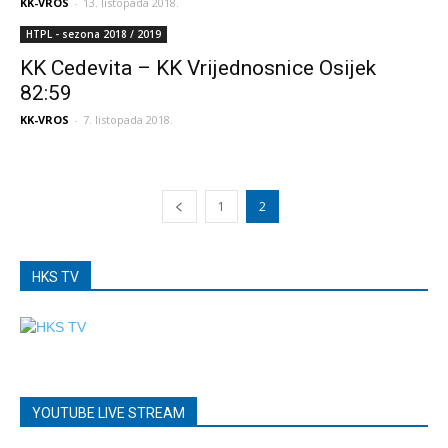
KK-VROS
-
13. listopada 2018.
HTPL - sezona 2018 / 2019
KK Cedevita – KK Vrijednosnice Osijek
82:59
KK-VROS
-
7. listopada 2018.
1
2
HKS TV
YOUTUBE LIVE STREAM