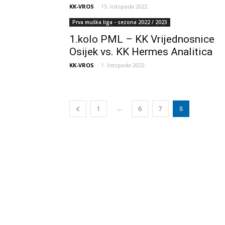
KK-VROS
-
15. listopada 2022.
Prva muška liga - sezona 2022 / 2023
1.kolo PML – KK Vrijednosnice
Osijek vs. KK Hermes Analitica
KK-VROS
-
1. listopada 2022.
...
1
6
7
8