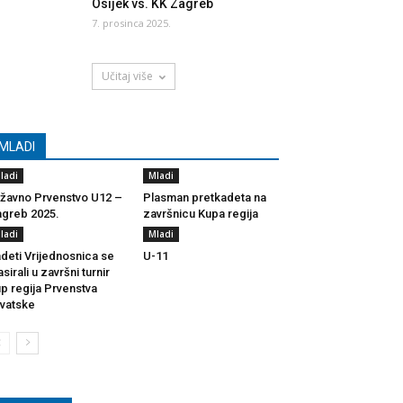
Osijek vs. KK Zagreb
7. prosinca 2025.
Učitaj više
MLADI
ladi
Mladi
žavno Prvenstvo U12 –
Plasman pretkadeta na
greb 2025.
završnicu Kupa regija
ladi
Mladi
deti Vrijednosnica se
U-11
asirali u završni turnir
p regija Prvenstva
vatske