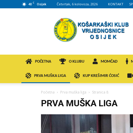
C
40
Četvrtak, 6 kolovoza, 2026
KONTAKT
S
Osijek
KK
VROS
POČETNA
O KLUBU
MOMČAD
PRVA MUŠKA LIGA
KUP KREŠIMIR ĆOSIĆ
Početna
Prva muška liga
Stranica 8
PRVA MUŠKA LIGA