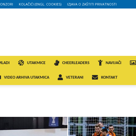
PONZORI
KOLAČIĆI (ENGL. COOKIES)
IZJAVA O ZAŠTITI PRIVATNOSTI
MLADI
UTAKMICE
CHEERLEADERS
NAVIJAČI
VIDEO ARHIVA UTAKMICA
VETERANI
KONTAKT