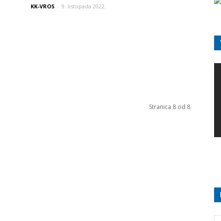
KK-VROS
-
9. listopada 2022.
Stranica 8 od 8