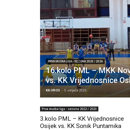
PRVA MUŠKA LIGA - SEZONA 2025 / 2026
16.kolo PML – MKK Nov
vs. KK Vrijednosnice Os
KK-VROS
-
5. veljače 2026.
Prva muška liga - sezona 2022 / 2023
3.kolo PML – KK Vrijednosnice
Osijek vs. KK Sonik Puntamika