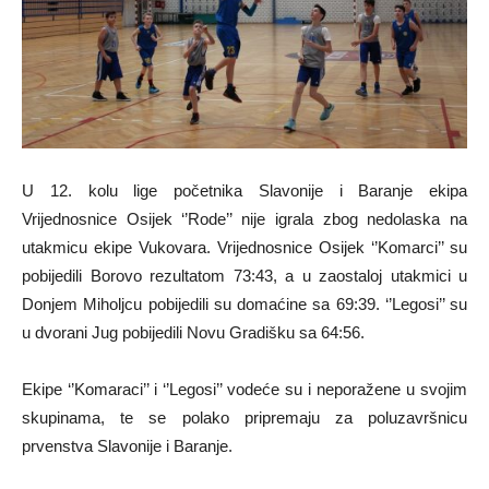
U 12. kolu lige početnika Slavonije i Baranje ekipa
Vrijednosnice Osijek ‘’Rode’’ nije igrala zbog nedolaska na
utakmicu ekipe Vukovara. Vrijednosnice Osijek ‘’Komarci’’ su
pobijedili Borovo rezultatom 73:43, a u zaostaloj utakmici u
Donjem Miholjcu pobijedili su domaćine sa 69:39. ‘’Legosi’’ su
u dvorani Jug pobijedili Novu Gradišku sa 64:56.
Ekipe ‘’Komaraci’’ i ‘’Legosi’’ vodeće su i neporažene u svojim
skupinama, te se polako pripremaju za poluzavršnicu
prvenstva Slavonije i Baranje.