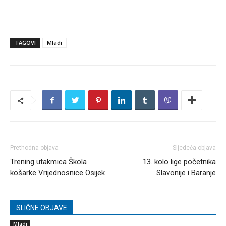
TAGOVI
Mladi
Prethodna objava
Sljedeća objava
Trening utakmica Škola
13. kolo lige početnika
košarke Vrijednosnice Osijek
Slavonije i Baranje
SLIČNE OBJAVE
Mladi