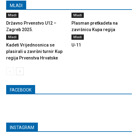
MLADI
Mladi
Mladi
Državno Prvenstvo U12 –
Plasman pretkadeta na
Zagreb 2025.
završnicu Kupa regija
Mladi
Mladi
Kadeti Vrijednosnica se
U-11
plasirali u završni turnir Kup
regija Prvenstva Hrvatske
FACEBOOK
INSTAGRAM