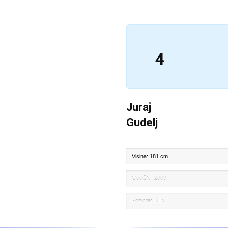
4
Juraj
Gudelj
Visina: 181 cm
Godište: 2009.
Pozicija: BEK