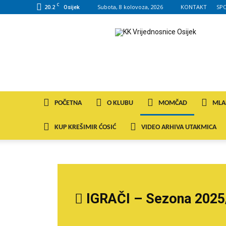
C
20.2
Subota, 8 kolovoza, 2026
KONTAKT
SP
Osijek
KK
VROS
POČETNA
O KLUBU
MOMČAD
MLA
KUP KREŠIMIR ĆOSIĆ
VIDEO ARHIVA UTAKMICA
IGRAČI – Sezona 2025