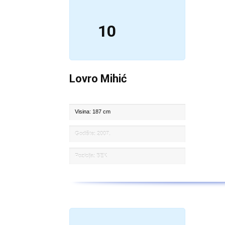
10
Lovro Mihić
Visina: 187 cm
Godište: 2007.
Pozicija: BEK