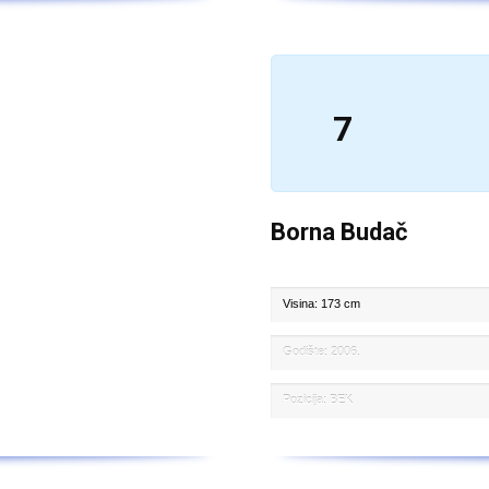
7
Borna Budač
Visina: 173 cm
Godište: 2006.
Pozicija: BEK