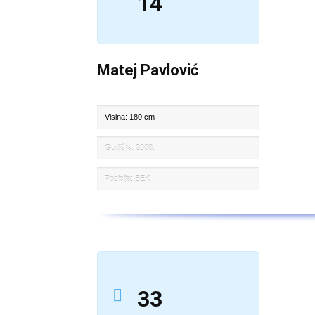
14
Matej Pavlović
Visina: 180 cm
Godište: 2008.
Pozicija: BEK
33