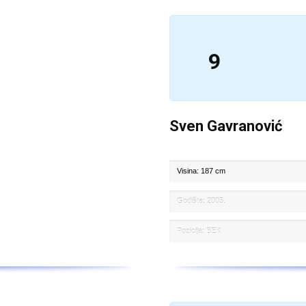
9
Sven Gavranović
Visina: 187 cm
Godište: 2005.
Pozicija: BEK