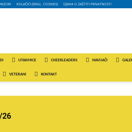
ONZORI
KOLAČIĆI (ENGL. COOKIES)
IZJAVA O ZAŠTITI PRIVATNOSTI
DI
UTAKMICE
CHEERLEADERS
NAVIJAČI
GALE
VETERANI
KONTAKT
/26