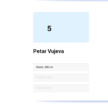
5
Petar Vujeva
Visina: 188 cm
Godište: 2006.
Pozicija: BEK