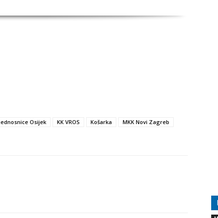
jednosnice Osijek
KK VROS
Košarka
MKK Novi Zagreb