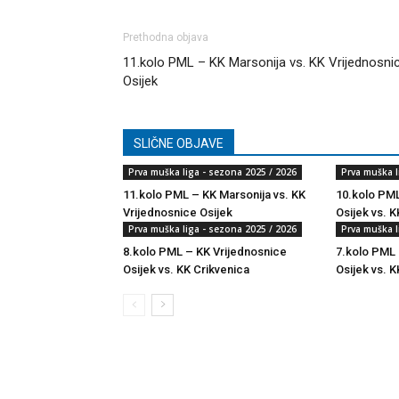
Prethodna objava
11.kolo PML – KK Marsonija vs. KK Vrijednosni
Osijek
SLIČNE OBJAVE
Prva muška liga - sezona 2025 / 2026
Prva muška l
11.kolo PML – KK Marsonija vs. KK
10.kolo PML
Vrijednosnice Osijek
Osijek vs. 
Prva muška liga - sezona 2025 / 2026
Prva muška l
8.kolo PML – KK Vrijednosnice
7.kolo PML 
Osijek vs. KK Crikvenica
Osijek vs. K