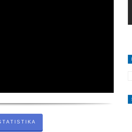
 T A T I S T I K A