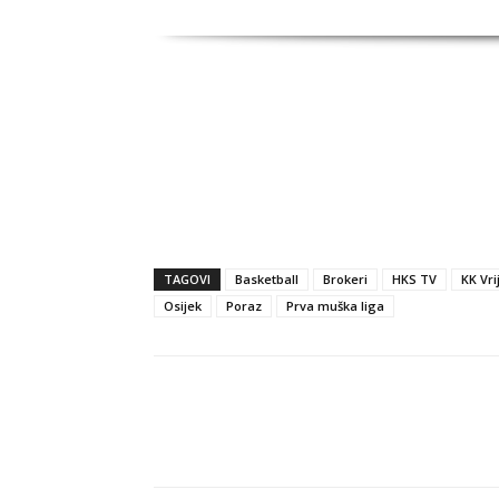
TAGOVI
Basketball
Brokeri
HKS TV
KK Vri
Osijek
Poraz
Prva muška liga
Dijeli