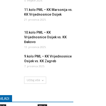
5. veljače 2026.
11.kolo PML – KK Marsonija vs.
KK Vrijednosnice Osijek
21. prosinca 2025.
10.kolo PML – KK
Vrijednosnice Osijek vs. KK
Đakovo
13. prosinca 2025.
9.kolo PML – KK Vrijednosnice
Osijek vs. KK Zagreb
7. prosinca 2025.
Učitaj više
MLADI