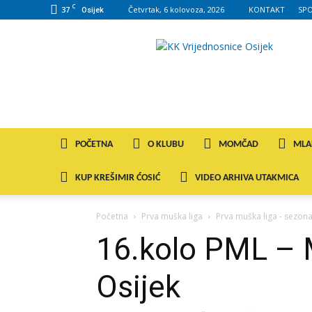
C
37
Četvrtak, 6 kolovoza, 2026
KONTAKT
SP
Osijek
KK
VROS
POČETNA
O KLUBU
MOMČAD
MLA
KUP KREŠIMIR ĆOSIĆ
VIDEO ARHIVA UTAKMICA
Početna
Prva muška liga
Prva muška liga - sezon
16.kolo PML – 
Osijek