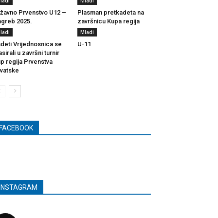
ladi
Mladi
žavno Prvenstvo U12 –
Plasman pretkadeta na
greb 2025.
završnicu Kupa regija
ladi
Mladi
deti Vrijednosnica se
U-11
asirali u završni turnir
p regija Prvenstva
vatske
FACEBOOK
INSTAGRAM