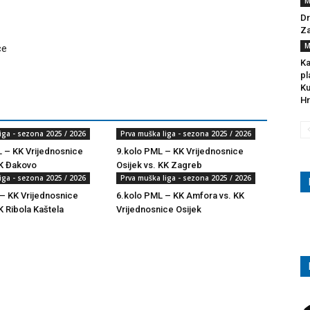
M
Dr
Za
M
ce
Ka
pl
Ku
Hr
iga - sezona 2025 / 2026
Prva muška liga - sezona 2025 / 2026
 – KK Vrijednosnice
9.kolo PML – KK Vrijednosnice
KK Đakovo
Osijek vs. KK Zagreb
iga - sezona 2025 / 2026
Prva muška liga - sezona 2025 / 2026
– KK Vrijednosnice
6.kolo PML – KK Amfora vs. KK
K Ribola Kaštela
Vrijednosnice Osijek