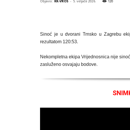
Objavio:
KK-VROS
-
5. veljače 2026.
120
Sinoć je u dvorani Trnsko u Zagrebu eki
rezultatom 120:53.
Nekompletna ekipa Vrijednosnica nije sinoć 
zasluženo osvajaju bodove.
SNIM