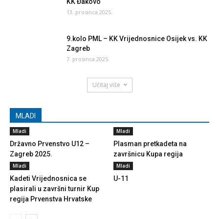
KK Đakovo
13. prosinca 2025.
9.kolo PML – KK Vrijednosnice Osijek vs. KK
Zagreb
7. prosinca 2025.
Učitaj više
MLADI
Mladi
Mladi
Državno Prvenstvo U12 –
Plasman pretkadeta na
Zagreb 2025.
završnicu Kupa regija
Mladi
Mladi
Kadeti Vrijednosnica se
U-11
plasirali u završni turnir Kup
regija Prvenstva Hrvatske