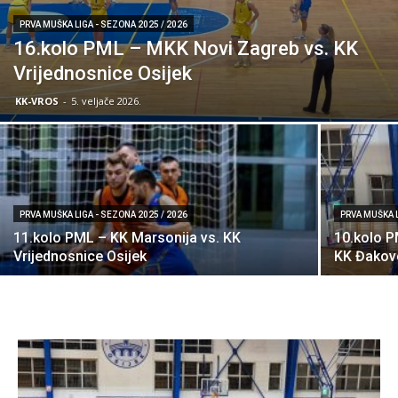
PRVA MUŠKA LIGA - SEZONA 2025 / 2026
16.kolo PML – MKK Novi Zagreb vs. KK
Vrijednosnice Osijek
KK-VROS
-
5. veljače 2026.
PRVA MUŠKA LIGA - SEZONA 2025 / 2026
PRVA MUŠKA L
11.kolo PML – KK Marsonija vs. KK
10.kolo P
Vrijednosnice Osijek
KK Đakov