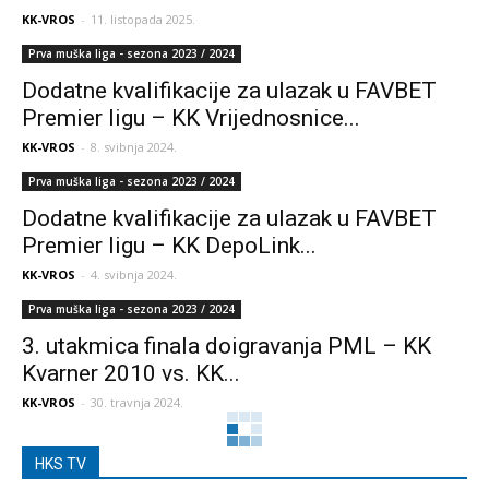
KK-VROS
-
11. listopada 2025.
Prva muška liga - sezona 2023 / 2024
Dodatne kvalifikacije za ulazak u FAVBET
Premier ligu – KK Vrijednosnice...
KK-VROS
-
8. svibnja 2024.
Prva muška liga - sezona 2023 / 2024
Dodatne kvalifikacije za ulazak u FAVBET
Premier ligu – KK DepoLink...
KK-VROS
-
4. svibnja 2024.
Prva muška liga - sezona 2023 / 2024
3. utakmica finala doigravanja PML – KK
Kvarner 2010 vs. KK...
KK-VROS
-
30. travnja 2024.
HKS TV