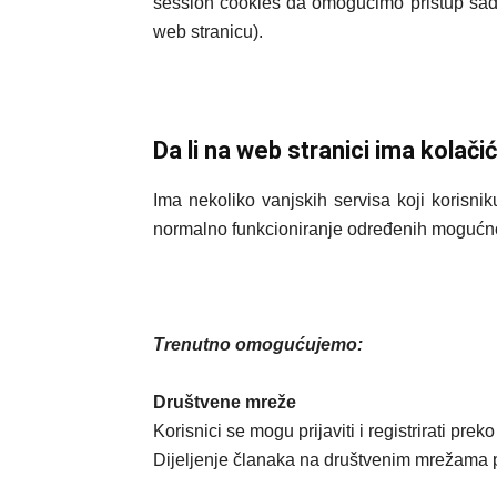
session cookies da omogućimo pristup sadr
web stranicu).
Da li na web stranici ima kolači
Ima nekoliko vanjskih servisa koji korisnik
normalno funkcioniranje određenih mogućnos
Trenutno omogućujemo:
Društvene mreže
Korisnici se mogu prijaviti i registrirati pre
Dijeljenje članaka na društvenim mrežama p