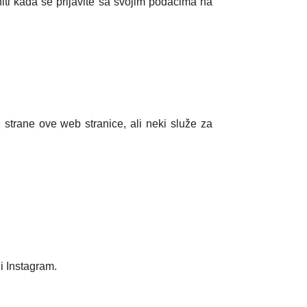
ti kada se prijavite sa svojim podacima na
d strane ove web stranice, ali neki služe za
 i Instagram.