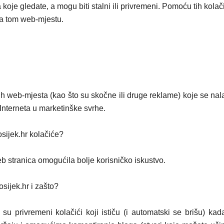
 koje gledate, a mogu biti stalni ili privremeni. Pomoću tih kol
eta tom web-mjestu.
gih web-mjesta (kao što su skočne ili druge reklame) koje se na
Interneta u marketinške svrhe.
osijek.hr kolačiće?
 stranica omogućila bolje korisničko iskustvo.
sijek.hr i zašto?
su privremeni kolačići koji ističu (i automatski se brišu) kada