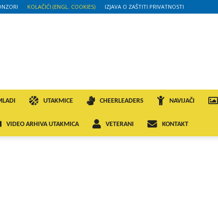
ONZORI
KOLAČIĆI (ENGL. COOKIES)
IZJAVA O ZAŠTITI PRIVATNOSTI
MLADI
UTAKMICE
CHEERLEADERS
NAVIJAČI
VIDEO ARHIVA UTAKMICA
VETERANI
KONTAKT