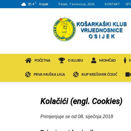
C
35.4
Petak, 7 kolovoza, 2026
KONTAKT
SP
Osijek
KK
VROS
POČETNA
O KLUBU
MOMČAD
PRVA MUŠKA LIGA
KUP KREŠIMIR ĆOSIĆ
Kolačići (engl. Cookies)
Primjenjuje se od 08. siječnja 2018