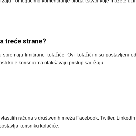
žaju i omogućimo komentiranje bloga (stvari koje možete učini
ća treće strane?
u spremaju limitirane kolačiće. Ovi kolačići nisu postavljeni o
ti koje korisnicima olakšavaju pristup sadržaju.
ko vlastitih računa s društvenih mreža Facebook, Twitter, LinkedIn
ostavlja korisniku kolačiće.