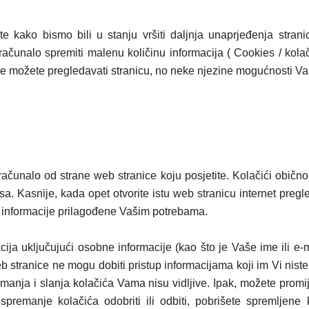
te kako bismo bili u stanju vršiti daljnja unaprjeđenja stran
ačunalo spremiti malenu količinu informacija ( Cookies / kolači
je možete pregledavati stranicu, no neke njezine mogućnosti Va
računalo od strane web stranice koju posjetite. Kolačići obi
resa. Kasnije, kada opet otvorite istu web stranicu internet pregl
e informacije prilagođene Vašim potrebama.
ija uključujući osobne informacije (kao što je Vaše ime ili e-m
 stranice ne mogu dobiti pristup informacijama koji im Vi niste
anja i slanja kolačića Vama nisu vidljive. Ipak, možete promij
premanje kolačića odobriti ili odbiti, pobrišete spremljene 