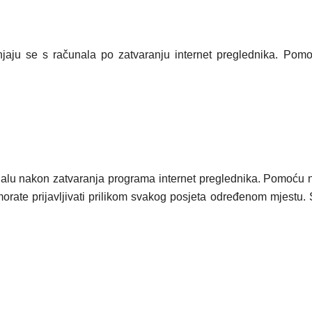
klanjaju se s računala po zatvaranju internet preglednika. Po
ačunalu nakon zatvaranja programa internet preglednika. Pomoću 
morate prijavljivati prilikom svakog posjeta određenom mjestu. 