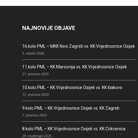
NAJNOVIJE OBJAVE
16.kolo PML – MKK Novi Zagreb vs. KK Vrijednosnice Osijek
5. veljače 2026.
11.kolo PML – KK Marsonija vs. KK Vrijednosnice Osijek
21. prosinca 2025.
10.kolo PML – KK Vrijednosnice Osijek vs. KK Đakovo
13. prosinca 2025.
9.kolo PML – KK Vrijednosnice Osijek vs. KK Zagreb
7. prosinca 2025.
8.kolo PML – KK Vrijednosnice Osijek vs. KK Crikvenica
29. studenoga 2025.