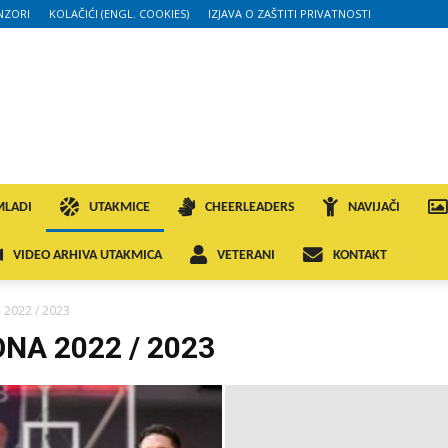
NZORI
KOLAČIĆI (ENGL. COOKIES)
IZJAVA O ZAŠTITI PRIVATNOSTI
MLADI
UTAKMICE
CHEERLEADERS
NAVIJAČI
VIDEO ARHIVA UTAKMICA
VETERANI
KONTAKT
 2022 / 2023
ONA 2022 / 2023