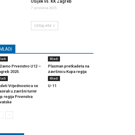
Osijek vs. KK Zagreb
7. prosinca 2025.
Učitaj više
MLADI
ladi
Mladi
žavno Prvenstvo U12 –
Plasman pretkadeta na
greb 2025.
završnicu Kupa regija
ladi
Mladi
deti Vrijednosnica se
U-11
asirali u završni turnir
p regija Prvenstva
vatske