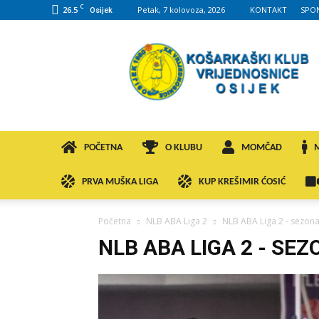
C
26.5
Petak, 7 kolovoza, 2026
KONTAKT
SPO
Osijek
KK
VROS
POČETNA
O KLUBU
MOMČAD
PRVA MUŠKA LIGA
KUP KREŠIMIR ĆOSIĆ
Početna
NLB ABA Liga 2
NLB ABA Liga 2 - sezona
NLB ABA LIGA 2 - SEZ