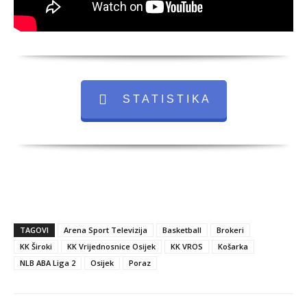
S T A T I S T I K A
TAGOVI
Arena Sport Televizija
Basketball
Brokeri
KK Široki
KK Vrijednosnice Osijek
KK VROS
Košarka
NLB ABA Liga 2
Osijek
Poraz