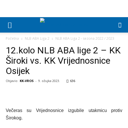
Početna
NLB ABA Liga 2
NLB ABA Liga 2 - sezona 2022 / 2023
12.kolo NLB ABA lige 2 – KK
Široki vs. KK Vrijednosnice
Osijek
Objavio:
KK-VROS
-
9. ožujka 2023.
636
Večeras su Vrijednosnice izgubile utakmicu protiv
Širokog.