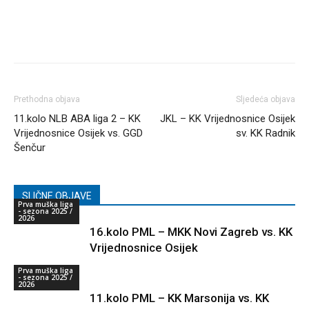
Prethodna objava
Sljedeća objava
11.kolo NLB ABA liga 2 – KK
JKL – KK Vrijednosnice Osijek
Vrijednosnice Osijek vs. GGD
sv. KK Radnik
Šenčur
SLIČNE OBJAVE
Prva muška liga
- sezona 2025 /
2026
16.kolo PML – MKK Novi Zagreb vs. KK
Vrijednosnice Osijek
Prva muška liga
- sezona 2025 /
2026
11.kolo PML – KK Marsonija vs. KK