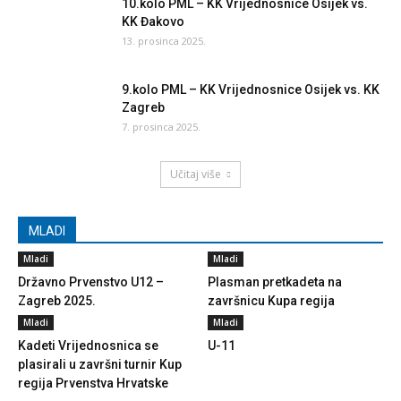
10.kolo PML – KK Vrijednosnice Osijek vs.
KK Đakovo
13. prosinca 2025.
9.kolo PML – KK Vrijednosnice Osijek vs. KK
Zagreb
7. prosinca 2025.
Učitaj više
MLADI
Mladi
Mladi
Državno Prvenstvo U12 –
Plasman pretkadeta na
Zagreb 2025.
završnicu Kupa regija
Mladi
Mladi
Kadeti Vrijednosnica se
U-11
plasirali u završni turnir Kup
regija Prvenstva Hrvatske