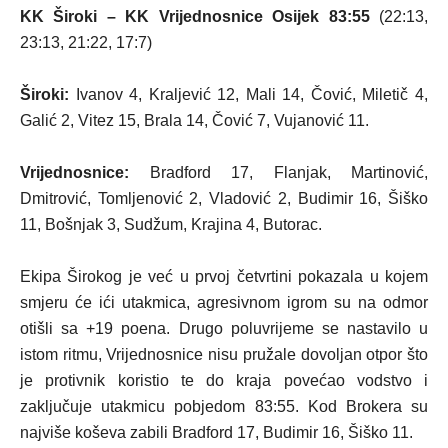
KK Široki – KK Vrijednosnice Osijek 83:55
(22:13,
23:13, 21:22, 17:7)
Široki:
Ivanov 4, Kraljević 12, Mali 14, Čović, Miletič 4,
Galić 2, Vitez 15, Brala 14, Čović 7, Vujanović 11.
Vrijednosnice:
Bradford 17, Flanjak, Martinović,
Dmitrović, Tomljenović 2, Vladović 2, Budimir 16, Šiško
11, Bošnjak 3, Sudžum, Krajina 4, Butorac.
Ekipa Širokog je već u prvoj četvrtini pokazala u kojem
smjeru će ići utakmica, agresivnom igrom su na odmor
otišli sa +19 poena. Drugo poluvrijeme se nastavilo u
istom ritmu, Vrijednosnice nisu pružale dovoljan otpor što
je protivnik koristio te do kraja povećao vodstvo i
zaključuje utakmicu pobjedom 83:55. Kod Brokera su
najviše koševa zabili Bradford 17, Budimir 16, Šiško 11.