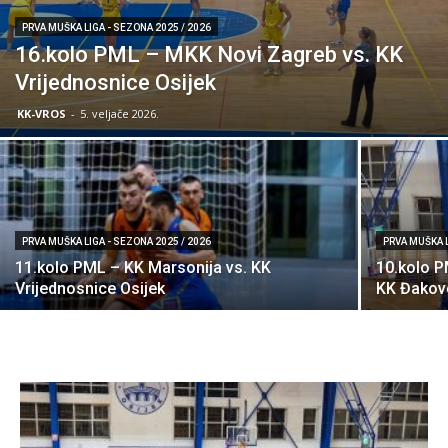
PRVA MUŠKA LIGA - SEZONA 2025 / 2026
16.kolo PML – MKK Novi Zagreb vs. KK
Vrijednosnice Osijek
KK-VROS
-
5. veljače 2026.
PRVA MUŠKA LIGA - SEZONA 2025 / 2026
PRVA MUŠKA L
11.kolo PML – KK Marsonija vs. KK
10.kolo P
Vrijednosnice Osijek
KK Đakov