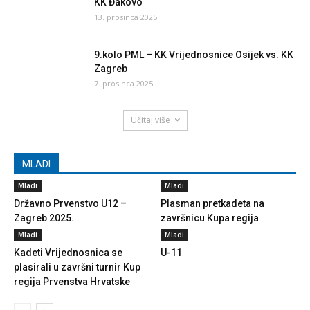
KK Đakovo
13. prosinca 2025.
9.kolo PML – KK Vrijednosnice Osijek vs. KK
Zagreb
7. prosinca 2025.
Učitaj više
MLADI
Mladi
Mladi
Državno Prvenstvo U12 –
Plasman pretkadeta na
Zagreb 2025.
završnicu Kupa regija
Mladi
Mladi
Kadeti Vrijednosnica se
U-11
plasirali u završni turnir Kup
regija Prvenstva Hrvatske