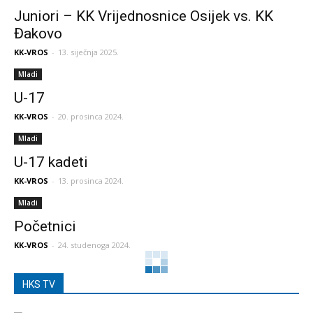
Juniori – KK Vrijednosnice Osijek vs. KK
Đakovo
KK-VROS
-
13. siječnja 2025.
Mladi
U-17
KK-VROS
-
20. prosinca 2024.
Mladi
U-17 kadeti
KK-VROS
-
13. prosinca 2024.
Mladi
Početnici
KK-VROS
-
24. studenoga 2024.
HKS TV