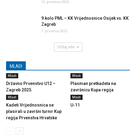
13. prosinca 2025.
9.kolo PML – KK Vrijednosnice Osijek vs. KK
Zagreb
7. prosinca 2025.
Učitaj više
MLADI
Mladi
Mladi
Državno Prvenstvo U12 –
Plasman pretkadeta na
Zagreb 2025.
završnicu Kupa regija
Mladi
Mladi
Kadeti Vrijednosnica se
U-11
plasirali u završni turnir Kup
regija Prvenstva Hrvatske