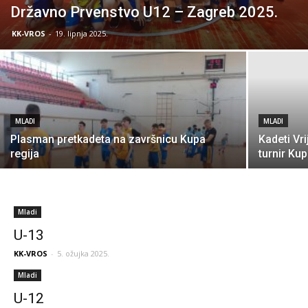
Državno Prvenstvo U12 – Zagreb 2025.
KK-VROS
-
19. lipnja 2025.
MLADI
MLADI
Plasman pretkadeta na završnicu Kupa
Kadeti Vri
regija
turnir Ku
Mladi
U-13
KK-VROS
-
5. ožujka 2025.
Mladi
U-12