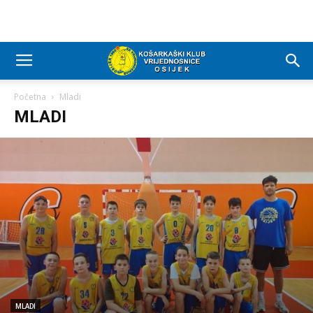
Početna
Mladi
MLADI
MLADI