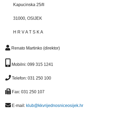
Kapucinska 25/II
31000, OSIJEK
H R V A T S K A
Renato Martinko (direktor)
Mobilni:
099 315 1241
Telefon:
031 250 100
Fax:
031 250 107
E-mail:
klub@kkvrijednosniceosijek.hr