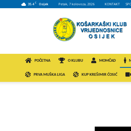
C
35.4
Petak, 7 kolovoza, 2026
KONTAKT
SP
Osijek
KK
VROS
POČETNA
O KLUBU
MOMČAD
PRVA MUŠKA LIGA
KUP KREŠIMIR ĆOSIĆ