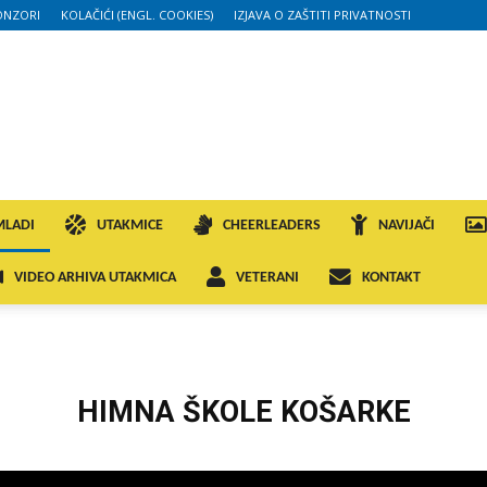
ONZORI
KOLAČIĆI (ENGL. COOKIES)
IZJAVA O ZAŠTITI PRIVATNOSTI
MLADI
UTAKMICE
CHEERLEADERS
NAVIJAČI
VIDEO ARHIVA UTAKMICA
VETERANI
KONTAKT
HIMNA ŠKOLE KOŠARKE