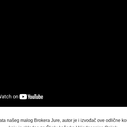
ata našeg malog Brokera Jure, autor je i izvođač ove odlične k