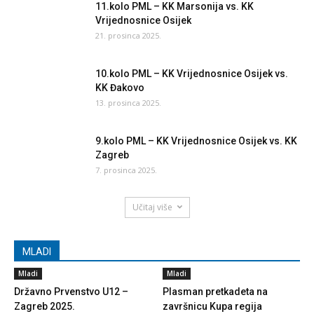
11.kolo PML – KK Marsonija vs. KK
Vrijednosnice Osijek
21. prosinca 2025.
10.kolo PML – KK Vrijednosnice Osijek vs.
KK Đakovo
13. prosinca 2025.
9.kolo PML – KK Vrijednosnice Osijek vs. KK
Zagreb
7. prosinca 2025.
Učitaj više
MLADI
Mladi
Mladi
Državno Prvenstvo U12 –
Plasman pretkadeta na
Zagreb 2025.
završnicu Kupa regija