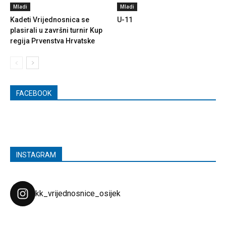
Mladi
Mladi
Kadeti Vrijednosnica se
U-11
plasirali u završni turnir Kup
regija Prvenstva Hrvatske
FACEBOOK
INSTAGRAM
kk_vrijednosnice_osijek