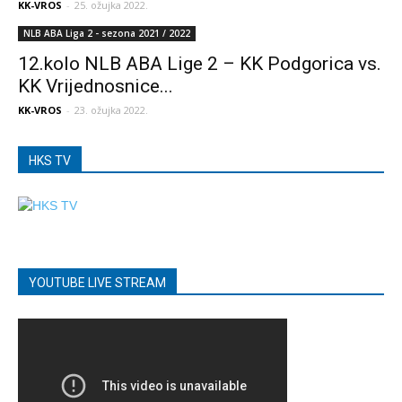
KK-VROS
-
25. ožujka 2022.
NLB ABA Liga 2 - sezona 2021 / 2022
12.kolo NLB ABA Lige 2 – KK Podgorica vs.
KK Vrijednosnice...
KK-VROS
-
23. ožujka 2022.
HKS TV
YOUTUBE LIVE STREAM