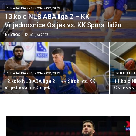
NLB ABA LIGA 2 - SEZONA 2022 / 2023
13.kolo NLB ABA liga 2 – KK
Vrijednosnice Osijek vs. KK Spars Ilidža
KK-VROS
-
12. ožujka 2023.
NLB ABA LIGA 2 - SEZONA 2022 / 2023
NLB ABA LIGA
12.kolo NLB ABA lige 2 – KK Široki vs. KK
11.kolo N
Vrijednosnice Osijek
Osijek vs