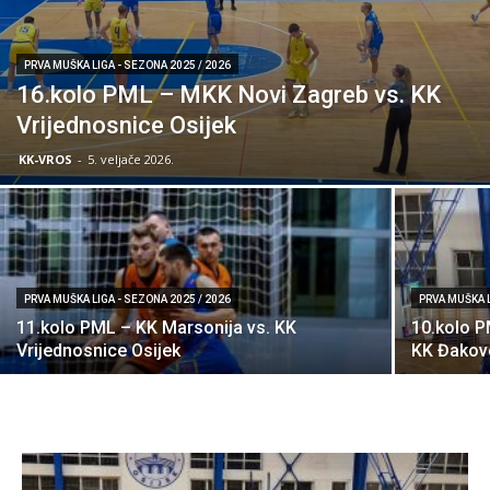
PRVA MUŠKA LIGA - SEZONA 2025 / 2026
16.kolo PML – MKK Novi Zagreb vs. KK
Vrijednosnice Osijek
KK-VROS
-
5. veljače 2026.
PRVA MUŠKA LIGA - SEZONA 2025 / 2026
PRVA MUŠKA L
11.kolo PML – KK Marsonija vs. KK
10.kolo P
Vrijednosnice Osijek
KK Đakov