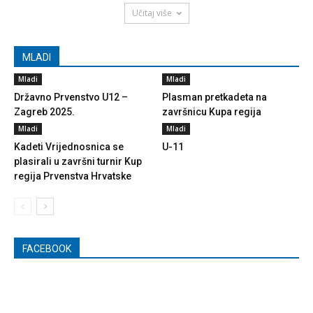
Učitaj više
MLADI
Mladi
Mladi
Državno Prvenstvo U12 –
Plasman pretkadeta na
Zagreb 2025.
završnicu Kupa regija
Mladi
Mladi
Kadeti Vrijednosnica se
U-11
plasirali u završni turnir Kup
regija Prvenstva Hrvatske
FACEBOOK