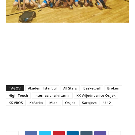
TAGOVI
Akademi Istanbul
All Stars
Basketball
Brokeri
High Touch
Internacionalni turnir
KK Vrijednosnice Osijek
KK VROS
Košarka
Mladi
Osijek
Sarajevo
U-12