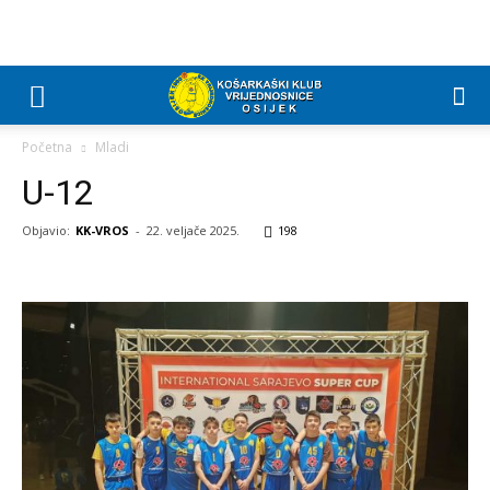
Početna
Mladi
U-12
Objavio:
KK-VROS
-
22. veljače 2025.
198