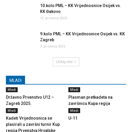
10.kolo PML – KK Vrijednosnice Osijek vs.
KK Đakovo
13. prosinca 2025.
9.kolo PML – KK Vrijednosnice Osijek vs. KK
Zagreb
7. prosinca 2025.
Učitaj više
MLADI
Mladi
Mladi
Državno Prvenstvo U12 –
Plasman pretkadeta na
Zagreb 2025.
završnicu Kupa regija
Mladi
Mladi
Kadeti Vrijednosnica se
U-11
plasirali u završni turnir Kup
regija Prvenstva Hrvatske