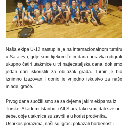
Naša ekipa U-12 nastupila je na internacionalnom turniru
u Sarajevu, gdje smo tijekom četiri dana boravka odigrali
ukupno četiri utakmice u tri natjecateljska dana, dok smo
jedan dan iskoristili za obilazak grada. Turnir je bio
iznimno izazovan i donio je vrijedno iskustvo za naše
mlade igrače.
Prvog dana suočili smo se sa dvjema jakim ekipama iz
Turske, Akademi Istanbul i All Stars. Iako smo dali sve od
sebe, obje utakmice su završile u korist protivnika.
Usprkos porazima, naši su igrači pokazali borbenost i