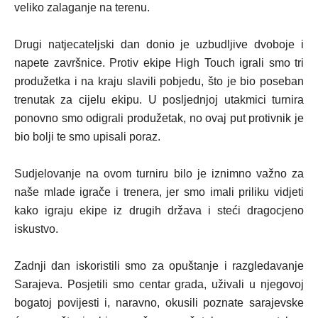
veliko zalaganje na terenu.
Drugi natjecateljski dan donio je uzbudljive dvoboje i
napete završnice. Protiv ekipe High Touch igrali smo tri
produžetka i na kraju slavili pobjedu, što je bio poseban
trenutak za cijelu ekipu. U posljednjoj utakmici turnira
ponovno smo odigrali produžetak, no ovaj put protivnik je
bio bolji te smo upisali poraz.
Sudjelovanje na ovom turniru bilo je iznimno važno za
naše mlade igrače i trenera, jer smo imali priliku vidjeti
kako igraju ekipe iz drugih država i steći dragocjeno
iskustvo.
Zadnji dan iskoristili smo za opuštanje i razgledavanje
Sarajeva. Posjetili smo centar grada, uživali u njegovoj
bogatoj povijesti i, naravno, okusili poznate sarajevske