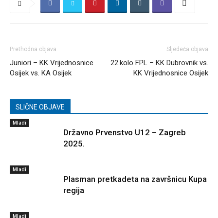
Prethodna objava
Sljedeća objava
Juniori – KK Vrijednosnice
22.kolo FPL – KK Dubrovnik vs.
Osijek vs. KA Osijek
KK Vrijednosnice Osijek
SLIČNE OBJAVE
Mladi
Državno Prvenstvo U12 – Zagreb
2025.
Mladi
Plasman pretkadeta na završnicu Kupa
regija
Mladi