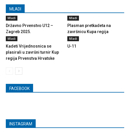
MLADI
Mladi
Mladi
Državno Prvenstvo U12 –
Plasman pretkadeta na
Zagreb 2025.
završnicu Kupa regija
Mladi
Mladi
Kadeti Vrijednosnica se
U-11
plasirali u završni turnir Kup
regija Prvenstva Hrvatske
FACEBOOK
INSTAGRAM