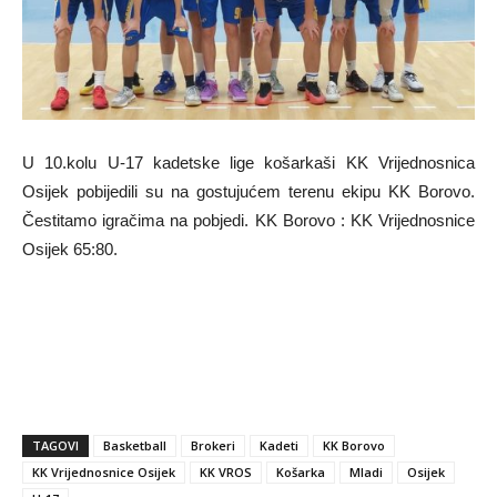
U 10.kolu U-17 kadetske lige košarkaši KK Vrijednosnica
Osijek pobijedili su na gostujućem terenu ekipu KK Borovo.
Čestitamo igračima na pobjedi. KK Borovo : KK Vrijednosnice
Osijek 65:80.
TAGOVI
Basketball
Brokeri
Kadeti
KK Borovo
KK Vrijednosnice Osijek
KK VROS
Košarka
Mladi
Osijek