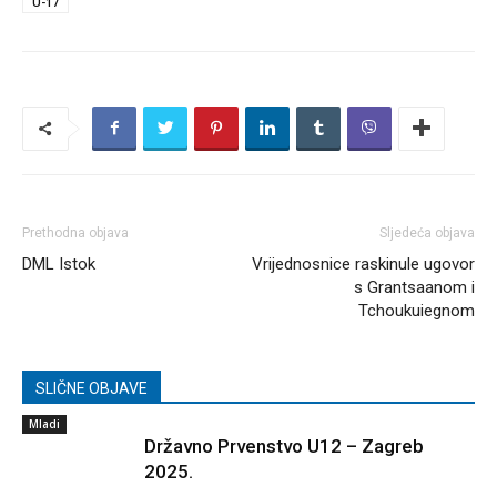
U-17
Prethodna objava
Sljedeća objava
DML Istok
Vrijednosnice raskinule ugovor
s Grantsaanom i
Tchoukuiegnom
SLIČNE OBJAVE
Mladi
Državno Prvenstvo U12 – Zagreb
2025.