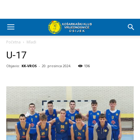
Početna
Mladi
U-17
Objavio:
KK-VROS
-
20. prosinca 2024.
136