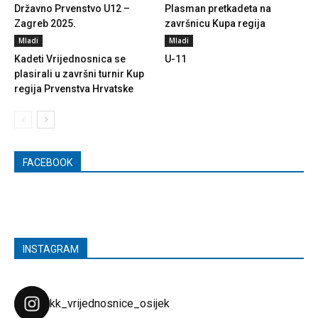
Državno Prvenstvo U12 –
Plasman pretkadeta na
Zagreb 2025.
završnicu Kupa regija
Mladi
Mladi
Kadeti Vrijednosnica se
U-11
plasirali u završni turnir Kup
regija Prvenstva Hrvatske
FACEBOOK
INSTAGRAM
kk_vrijednosnice_osijek