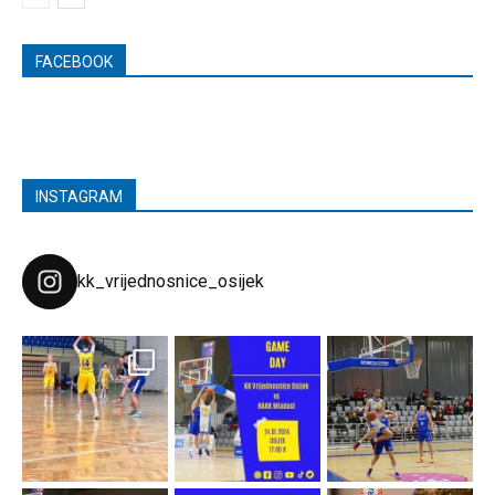
FACEBOOK
INSTAGRAM
kk_vrijednosnice_osijek