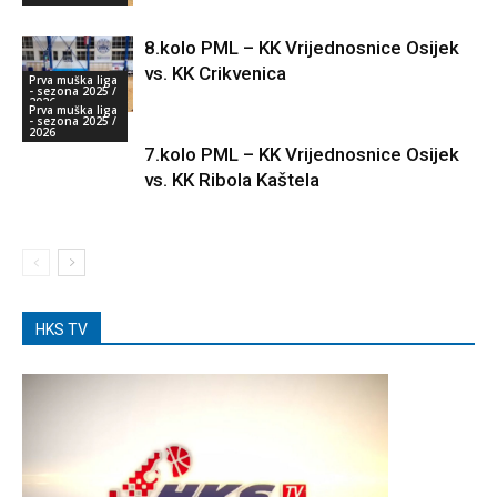
8.kolo PML – KK Vrijednosnice Osijek
vs. KK Crikvenica
Prva muška liga
- sezona 2025 /
2026
Prva muška liga
- sezona 2025 /
2026
7.kolo PML – KK Vrijednosnice Osijek
vs. KK Ribola Kaštela
HKS TV