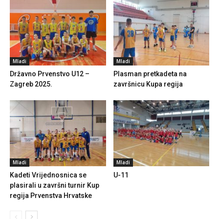
Mladi
Mladi
Državno Prvenstvo U12 –
Plasman pretkadeta na
Zagreb 2025.
završnicu Kupa regija
Mladi
Mladi
Kadeti Vrijednosnica se
U-11
plasirali u završni turnir Kup
regija Prvenstva Hrvatske