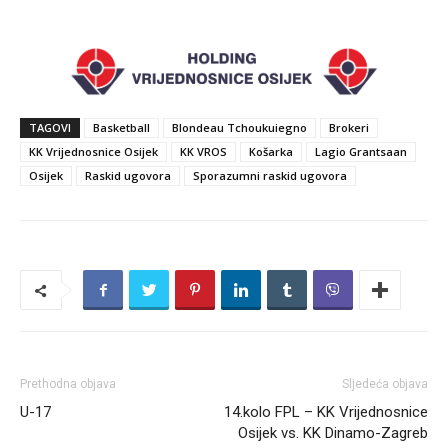
TAGOVI
Basketball
Blondeau Tchoukuiegno
Brokeri
KK Vrijednosnice Osijek
KK VROS
Košarka
Lagio Grantsaan
Osijek
Raskid ugovora
Sporazumni raskid ugovora
Prethodna objava
Sljedeća objava
U-17
14.kolo FPL – KK Vrijednosnice
Osijek vs. KK Dinamo-Zagreb