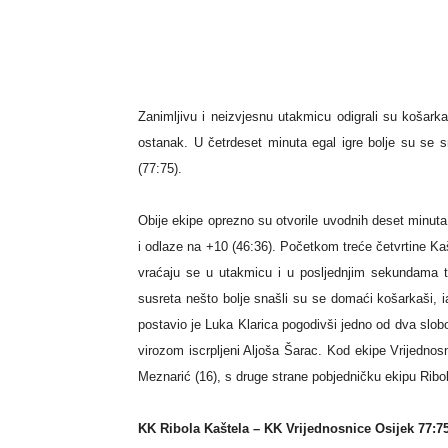
Zanimljivu i neizvjesnu utakmicu odigrali su košarka
ostanak. U četrdeset minuta egal igre bolje su se s
(77:75).
Obije ekipe oprezno su otvorile uvodnih deset minuta
i odlaze na +10 (46:36). Početkom treće četvrtine Kaš
vraćaju se u utakmicu i u posljednjim sekundama 
susreta nešto bolje snašli su se domaći košarkaši, i
postavio je Luka Klarica pogodivši jedno od dva slob
virozom iscrpljeni Aljoša Šarac. Kod ekipe Vrijednosni
Meznarić (16), s druge strane pobjedničku ekipu Ribol
KK Ribola Kaštela – KK Vrijednosnice Osijek 77:7