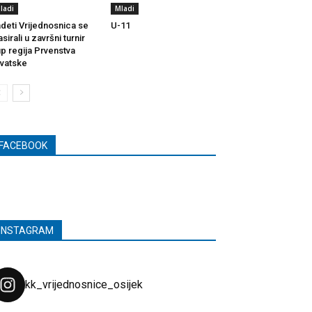
ladi
Mladi
deti Vrijednosnica se
U-11
asirali u završni turnir
p regija Prvenstva
vatske
FACEBOOK
INSTAGRAM
kk_vrijednosnice_osijek