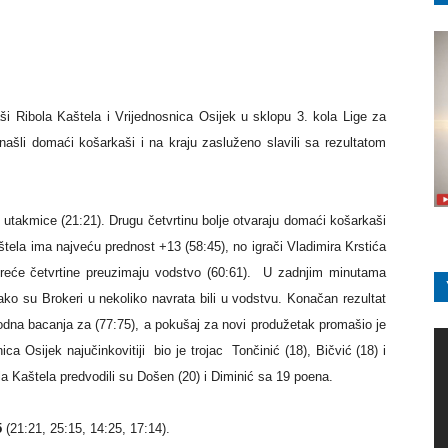
ši Ribola Kaštela i Vrijednosnica Osijek u sklopu 3. kola Lige za
našli domaći košarkaši i na kraju zasluženo slavili sa rezultatom
 utakmice (21:21). Drugu četvrtinu bolje otvaraju domaći košarkaši
tela ima najveću prednost +13 (58:45), no igrači Vladimira Krstića
treće četvrtine preuzimaju vodstvo (60:61). U zadnjim minutama
ako su Brokeri u nekoliko navrata bili u vodstvu. Konačan rezultat
odna bacanja za (77:75), a pokušaj za novi produžetak promašio je
ca Osijek najučinkovitiji bio je trojac Tončinić (18), Bičvić (18) i
a Kaštela predvodili su Došen (20) i Diminić sa 19 poena.
5
(21:21, 25:15, 14:25, 17:14).