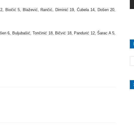
a 2, Biočić 5, Blažević, Rančić, Diminić 19, Ćubela 14, Došen 20,
en 6, Buljubašić, Tončinić 18, Bičvić 18, Pandurić 12, Šarac A 5,