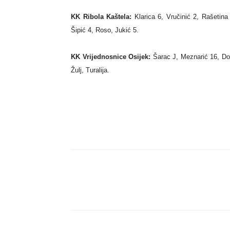
KK Ribola Kaštela:
Klarica 6, Vručinić 2, Rašetin
Šipić 4, Roso, Jukić 5.
KK Vrijednosnice Osijek:
Šarac J, Meznarić 16, Doš
Žulj, Turalija.
Dijeli