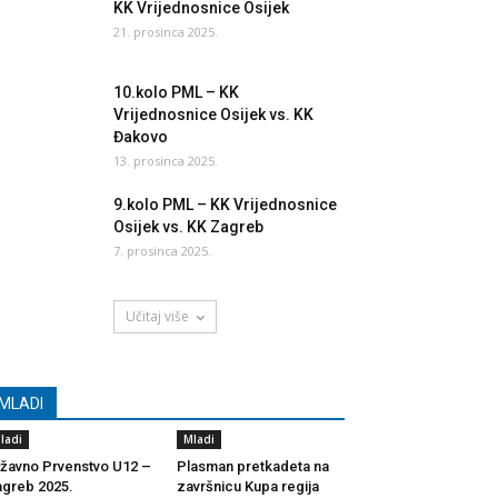
KK Vrijednosnice Osijek
21. prosinca 2025.
10.kolo PML – KK
Vrijednosnice Osijek vs. KK
Đakovo
13. prosinca 2025.
9.kolo PML – KK Vrijednosnice
Osijek vs. KK Zagreb
7. prosinca 2025.
Učitaj više
MLADI
ladi
Mladi
žavno Prvenstvo U12 –
Plasman pretkadeta na
greb 2025.
završnicu Kupa regija