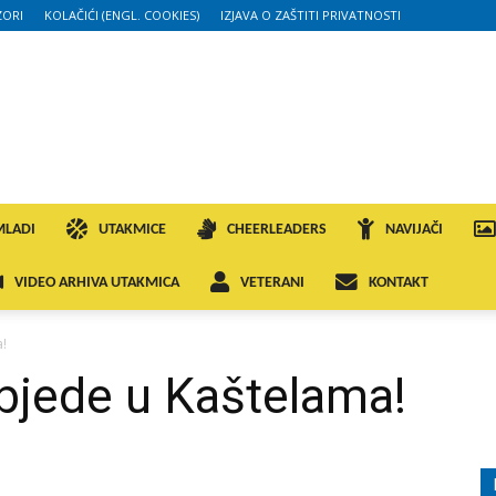
ORI
KOLAČIĆI (ENGL. COOKIES)
IZJAVA O ZAŠTITI PRIVATNOSTI
MLADI
UTAKMICE
CHEERLEADERS
NAVIJAČI
VIDEO ARHIVA UTAKMICA
VETERANI
KONTAKT
a!
objede u Kaštelama!