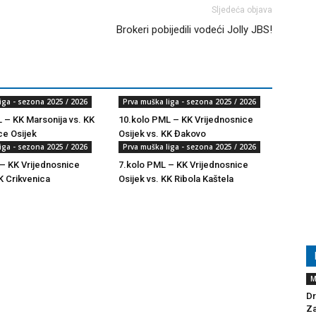
Sljedeća objava
Brokeri pobijedili vodeći Jolly JBS!
iga - sezona 2025 / 2026
Prva muška liga - sezona 2025 / 2026
 – KK Marsonija vs. KK
10.kolo PML – KK Vrijednosnice
ce Osijek
Osijek vs. KK Đakovo
iga - sezona 2025 / 2026
Prva muška liga - sezona 2025 / 2026
– KK Vrijednosnice
7.kolo PML – KK Vrijednosnice
K Crikvenica
Osijek vs. KK Ribola Kaštela
M
Dr
Za