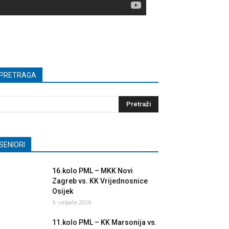
PRETRAGA
SENIORI
16.kolo PML – MKK Novi
Zagreb vs. KK Vrijednosnice
Osijek
5. veljače 2026.
11.kolo PML – KK Marsonija vs.