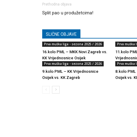
Prethodna objava
Split pao u produžetcima!
SLIČNE OBJAVE
Prva muška liga - sezona 2025 / 2026
Prva muška l
16.kolo PML – MKK Novi Zagreb vs.
11.kolo PML
KK Vrijednosnice Osijek
Vrijednosni
Prva muška liga - sezona 2025 / 2026
Prva muška l
9.kolo PML – KK Vrijednosnice
8.kolo PML 
Osijek vs. KK Zagreb
Osijek vs. K