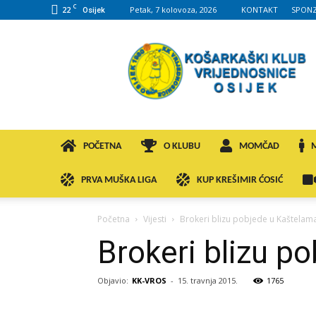
C
22
Petak, 7 kolovoza, 2026
KONTAKT
SPONZ
Osijek
KK
VROS
POČETNA
O KLUBU
MOMČAD
PRVA MUŠKA LIGA
KUP KREŠIMIR ĆOSIĆ
Početna
Vijesti
Brokeri blizu pobjede u Kaštelam
Brokeri blizu p
Objavio:
KK-VROS
-
15. travnja 2015.
1765