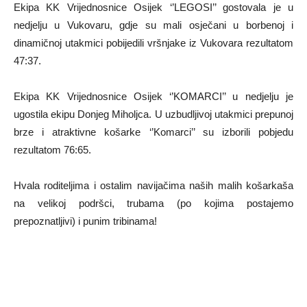
Ekipa KK Vrijednosnice Osijek ‘’LEGOSI’’ gostovala je u
nedjelju u Vukovaru, gdje su mali osječani u borbenoj i
dinamičnoj utakmici pobijedili vršnjake iz Vukovara rezultatom
47:37.
Ekipa KK Vrijednosnice Osijek ‘’KOMARCI’’ u nedjelju je
ugostila ekipu Donjeg Miholjca. U uzbudljivoj utakmici prepunoj
brze i atraktivne košarke ‘’Komarci’’ su izborili pobjedu
rezultatom 76:65.
Hvala roditeljima i ostalim navijačima naših malih košarkaša
na velikoj podršci, trubama (po kojima postajemo
prepoznatljivi) i punim tribinama!