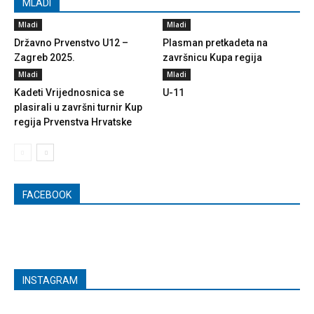
MLADI
Mladi
Mladi
Državno Prvenstvo U12 –
Plasman pretkadeta na
Zagreb 2025.
završnicu Kupa regija
Mladi
Mladi
Kadeti Vrijednosnica se
U-11
plasirali u završni turnir Kup
regija Prvenstva Hrvatske
FACEBOOK
INSTAGRAM