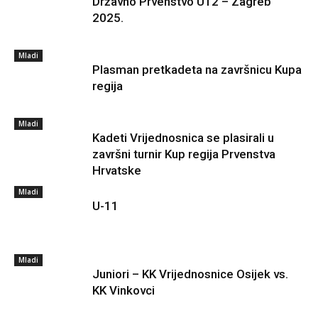
Državno Prvenstvo U12 – Zagreb
2025.
Mladi
Plasman pretkadeta na završnicu Kupa
regija
Mladi
Kadeti Vrijednosnica se plasirali u
završni turnir Kup regija Prvenstva
Hrvatske
Mladi
U-11
Mladi
Juniori – KK Vrijednosnice Osijek vs.
KK Vinkovci