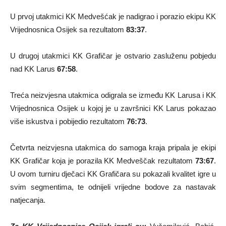
U prvoj utakmici KK Medvešćak je nadigrao i porazio ekipu KK
Vrijednosnica Osijek sa rezultatom
83:37
.
U drugoj utakmici KK Grafičar je ostvario zasluženu pobjedu
nad KK Larus
67:58
.
Treća neizvjesna utakmica odigrala se između KK Larusa i KK
Vrijednosnica Osijek u kojoj je u završnici KK Larus pokazao
više iskustva i pobijedio rezultatom
76:73
.
Četvrta neizvjesna utakmica do samoga kraja pripala je ekipi
KK Grafičar koja je porazila KK Medveščak rezultatom
73:67
.
U ovom turniru dječaci KK Grafičara su pokazali kvalitet igre u
svim segmentima, te odnijeli vrijedne bodove za nastavak
natjecanja.