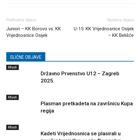
Prethodna objava
Sljedeća objava
Juniori – KK Borovo vs. KK
U-15: KK Vrijednosnice Osijek
Vrijednosnice Osijek
– KK Belišće
SLIČNE OBJAVE
Mladi
Državno Prvenstvo U12 – Zagreb
2025.
Mladi
Plasman pretkadeta na završnicu Kupa
regija
Mladi
Kadeti Vrijednosnica se plasirali u