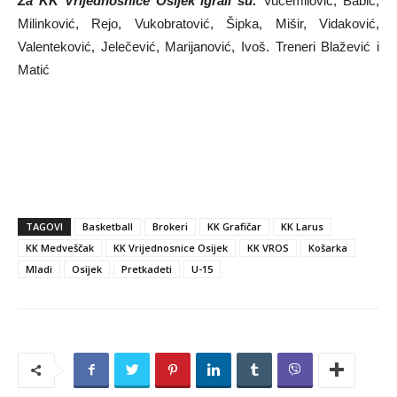
Za KK Vrijednosnice Osijek igrali su:
Vučemilović, Babić,
Milinković, Rejo, Vukobratović, Šipka, Mišir, Vidaković,
Valenteković, Jelečević, Marijanović, Ivoš. Treneri Blažević i
Matić
TAGOVI
Basketball
Brokeri
KK Grafičar
KK Larus
KK Medveščak
KK Vrijednosnice Osijek
KK VROS
Košarka
Mladi
Osijek
Pretkadeti
U-15