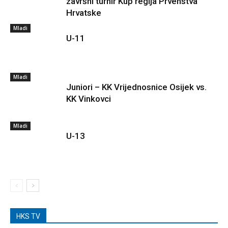
završni turnir Kup regija Prvenstva
Hrvatske
Mladi
U-11
Mladi
Juniori – KK Vrijednosnice Osijek vs.
KK Vinkovci
Mladi
U-13
HKS TV