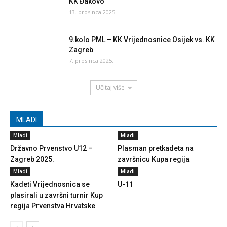
KK Đakovo
13. prosinca 2025.
9.kolo PML – KK Vrijednosnice Osijek vs. KK
Zagreb
7. prosinca 2025.
Učitaj više
MLADI
Mladi
Mladi
Državno Prvenstvo U12 –
Plasman pretkadeta na
Zagreb 2025.
završnicu Kupa regija
Mladi
Mladi
Kadeti Vrijednosnica se
U-11
plasirali u završni turnir Kup
regija Prvenstva Hrvatske