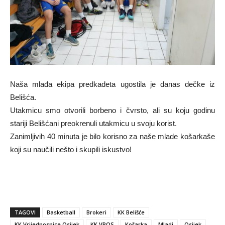
Naša mlađa ekipa predkadeta ugostila je danas dečke iz
Belišća.
Utakmicu smo otvorili borbeno i čvrsto, ali su koju godinu
stariji Belišćani preokrenuli utakmicu u svoju korist.
Zanimljivih 40 minuta je bilo korisno za naše mlade košarkaše
koji su naučili nešto i skupili iskustvo!
TAGOVI
Basketball
Brokeri
KK Belišće
KK Vrijednosnice Osijek
KK VROS
Košarka
Mladi
Osijek