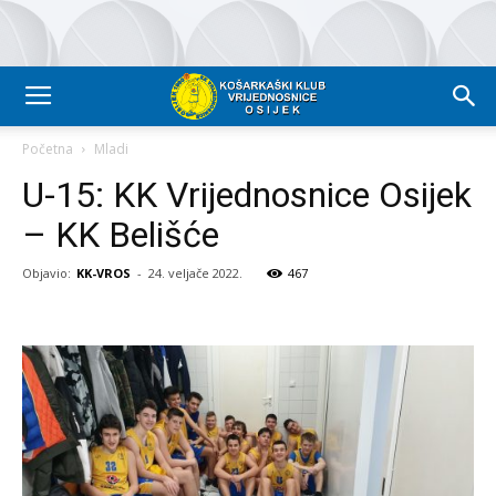
Početna
Mladi
U-15: KK Vrijednosnice Osijek
– KK Belišće
Objavio:
KK-VROS
-
24. veljače 2022.
467