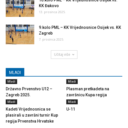
10.kolo PML – KK Vrijednosnice Osijek vs.
KK Đakovo
13. prosinca 2025.
9.kolo PML – KK Vrijednosnice Osijek vs. KK
Zagreb
7. prosinca 2025.
Učitaj više
MLADI
Mladi
Mladi
Državno Prvenstvo U12 –
Plasman pretkadeta na
Zagreb 2025.
završnicu Kupa regija
Mladi
Mladi
Kadeti Vrijednosnica se
U-11
plasirali u završni turnir Kup
regija Prvenstva Hrvatske