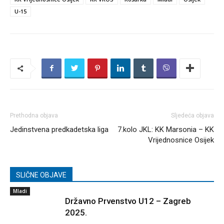
U-15
Prethodna objava
Sljedeća objava
Jedinstvena predkadetska liga
7.kolo JKL: KK Marsonia – KK
Vrijednosnice Osijek
SLIČNE OBJAVE
Mladi
Državno Prvenstvo U12 – Zagreb
2025.