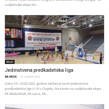
sudjelovale ekipe KA...
Mladi
Jedinstvena predkadetska liga
KK-VROS
-
20. veljače 2022.
Dana 19. i 20.02.2022. godine održan je turnir Jedinstvene
predkadetske lige U-15 u Osijeku. Na turniru su sudjelovale ekipe
KK Medveščak, KK Larus, KK...