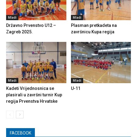
Mladi
Mladi
Državno Prvenstvo U12 –
Plasman pretkadeta na
Zagreb 2025.
završnicu Kupa regija
Mladi
Mladi
Kadeti Vrijednosnica se
U-11
plasirali u završni turnir Kup
regija Prvenstva Hrvatske
FACEBOOK