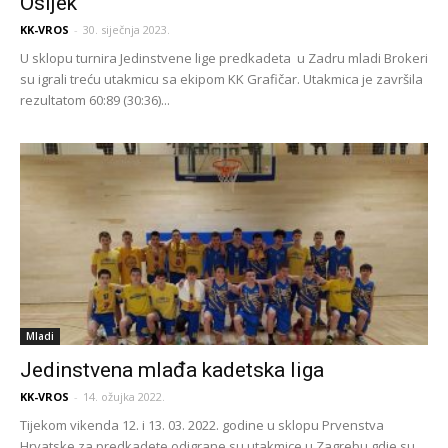
Osijek
KK-VROS
-
30. siječnja 2023.
U sklopu turnira Jedinstvene lige predkadeta u Zadru mladi Brokeri
su igrali treću utakmicu sa ekipom KK Grafičar. Utakmica je završila
rezultatom 60:89 (30:36)...
Mladi
Jedinstvena mlađa kadetska liga
KK-VROS
-
14. ožujka 2022.
Tijekom vikenda 12. i 13. 03. 2022. godine u sklopu Prvenstva
Hrvatske za predkadete odigrane su utakmice u Zagrebu gdje su