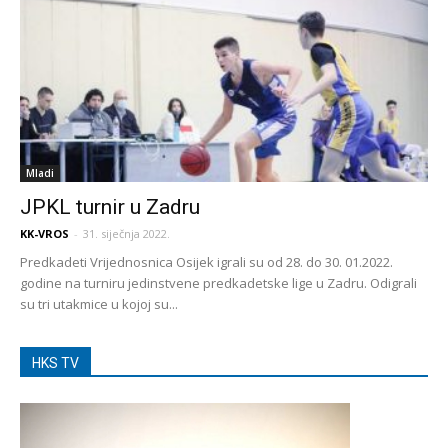
Mladi
JPKL turnir u Zadru
KK-VROS
-
31. siječnja 2022.
Predkadeti Vrijednosnica Osijek igrali su od 28. do 30. 01.2022.
godine na turniru jedinstvene predkadetske lige u Zadru. Odigrali
su tri utakmice u kojoj su...
HKS TV