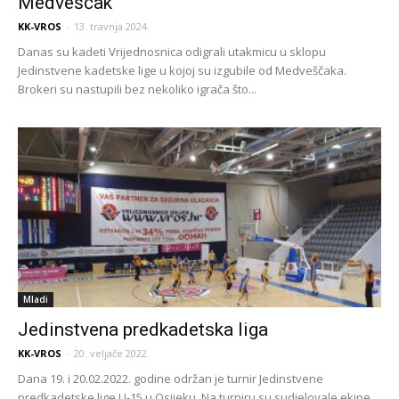
Medveščak
KK-VROS
-
13. travnja 2024.
Danas su kadeti Vrijednosnica odigrali utakmicu u sklopu
Jedinstvene kadetske lige u kojoj su izgubile od Medveščaka.
Brokeri su nastupili bez nekoliko igrača što...
Mladi
Jedinstvena predkadetska liga
KK-VROS
-
20. veljače 2022.
Dana 19. i 20.02.2022. godine održan je turnir Jedinstvene
predkadetske lige U-15 u Osijeku. Na turniru su sudjelovale ekipe