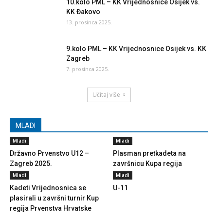
10.kolo PML – KK Vrijednosnice Osijek vs.
KK Đakovo
13. prosinca 2025.
9.kolo PML – KK Vrijednosnice Osijek vs. KK
Zagreb
7. prosinca 2025.
Učitaj više
MLADI
Mladi
Mladi
Državno Prvenstvo U12 –
Plasman pretkadeta na
Zagreb 2025.
završnicu Kupa regija
Mladi
Mladi
Kadeti Vrijednosnica se
U-11
plasirali u završni turnir Kup
regija Prvenstva Hrvatske