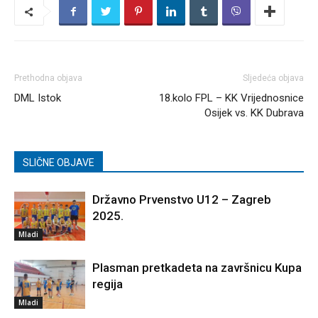
Prethodna objava
Sljedeća objava
DML Istok
18.kolo FPL – KK Vrijednosnice
Osijek vs. KK Dubrava
SLIČNE OBJAVE
Državno Prvenstvo U12 – Zagreb
2025.
Mladi
Plasman pretkadeta na završnicu Kupa
regija
Mladi