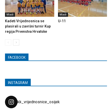
Mladi
Mladi
Kadeti Vrijednosnica se
U-11
plasirali u završni turnir Kup
regija Prvenstva Hrvatske
FACEBOOK
INSTAGRAM
kk_vrijednosnice_osijek