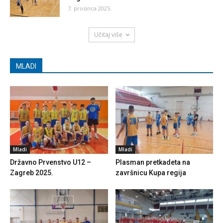
7. prosinca 2025.
Učitaj više
MLADI
Mladi
Mladi
Državno Prvenstvo U12 –
Plasman pretkadeta na
Zagreb 2025.
završnicu Kupa regija