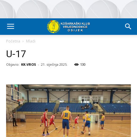
Početna
Mladi
U-17
Objavio:
KK-VROS
-
21. siječnja 2025.
130