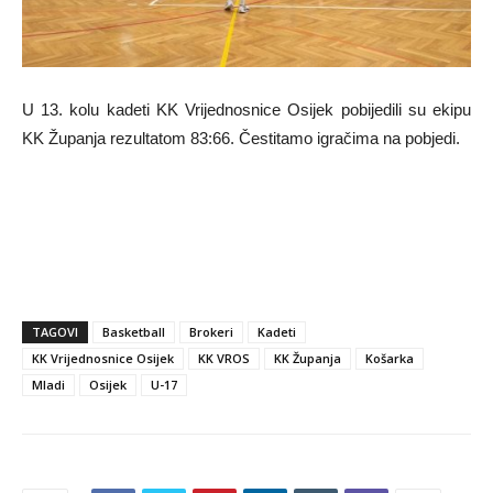
U 13. kolu kadeti KK Vrijednosnice Osijek pobijedili su ekipu
KK Županja rezultatom 83:66. Čestitamo igračima na pobjedi.
TAGOVI
Basketball
Brokeri
Kadeti
KK Vrijednosnice Osijek
KK VROS
KK Županja
Košarka
Mladi
Osijek
U-17