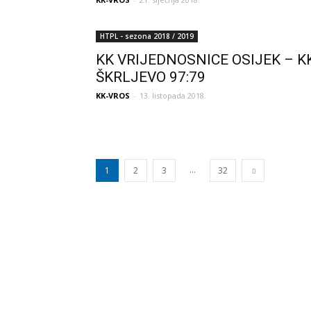
HTPL - sezona 2018 / 2019
KK VRIJEDNOSNICE OSIJEK – K
ŠKRLJEVO 97:79
KK-VROS
-
13. listopada 2018.
...
1
2
3
32