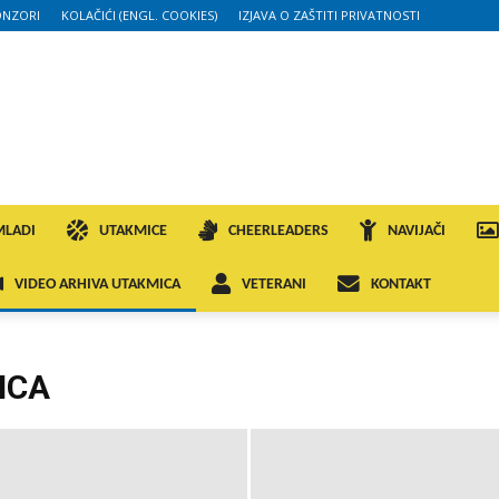
ONZORI
KOLAČIĆI (ENGL. COOKIES)
IZJAVA O ZAŠTITI PRIVATNOSTI
MLADI
UTAKMICE
CHEERLEADERS
NAVIJAČI
VIDEO ARHIVA UTAKMICA
VETERANI
KONTAKT
ICA