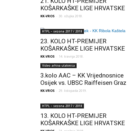
21. KOLO HT-PREMIJER
KOŠARKAŠKE LIGE HRVATSKE
KK-VROS
-
30. ožujka 2018.
HTPL – sezona 2017 / 2018
23. KOLO HT-PREMIJER
KOŠARKAŠKE LIGE HRVATSKE
KK-VROS
-
14. travnja 2018.
Video arhiva utakmica
3.kolo AAC – KK Vrijednosnice
Osijek vs. UBSC Raiffeisen Graz
KK-VROS
-
29. listopada 2019.
HTPL – sezona 2017 / 2018
13. KOLO HT-PREMIJER
KOŠARKAŠKE LIGE HRVATSKE
KK-VROS
-
21. siječnja 2018.