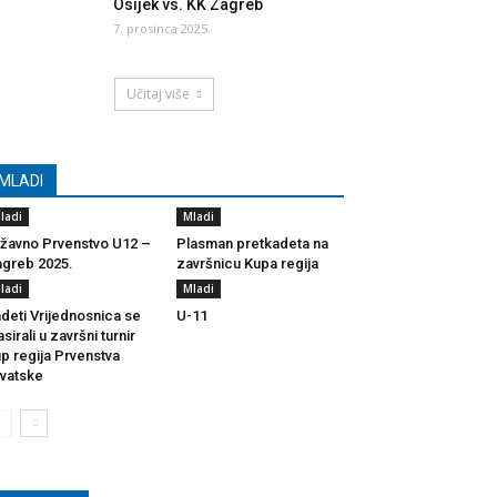
Osijek vs. KK Zagreb
7. prosinca 2025.
Učitaj više
MLADI
ladi
Mladi
žavno Prvenstvo U12 –
Plasman pretkadeta na
greb 2025.
završnicu Kupa regija
ladi
Mladi
deti Vrijednosnica se
U-11
asirali u završni turnir
p regija Prvenstva
vatske