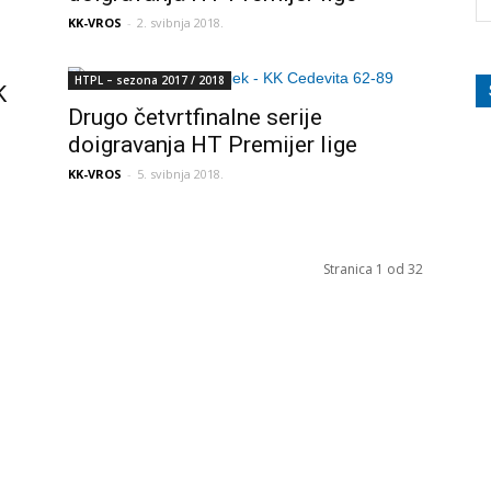
KK-VROS
-
2. svibnja 2018.
HTPL – sezona 2017 / 2018
K
Drugo četvrtfinalne serije
doigravanja HT Premijer lige
KK-VROS
-
5. svibnja 2018.
Stranica 1 od 32