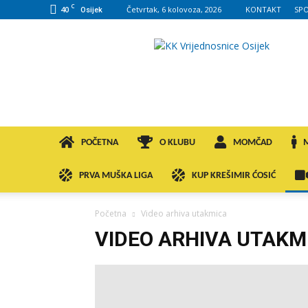
C
40
Četvrtak, 6 kolovoza, 2026
KONTAKT
SP
Osijek
KK
VROS
POČETNA
O KLUBU
MOMČAD
PRVA MUŠKA LIGA
KUP KREŠIMIR ĆOSIĆ
Početna
Video arhiva utakmica
VIDEO ARHIVA UTAKM