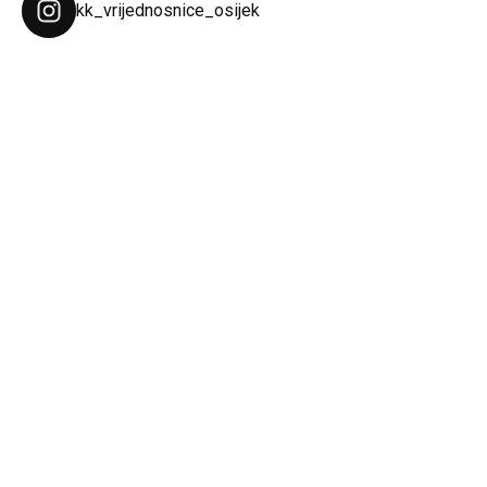
kk_vrijednosnice_osijek