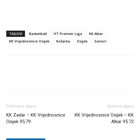
TAGOVI
Basketball
HT Premier Liga
KK Alkar
KK Vrijednosnice Osijek
Košarka
Osijek
Seniori
Prethodna objava
Sljedeća objava
KK Zadar – KK Vrijednosnice
KK Vrijednosnice Osijek – KK
Osijek 95:79
Alkar 95:72