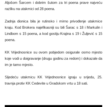
Aljošom Šarcem i dobrim šutom za tri poena prave najveću
razliku na utakmici od 28 poena.
Zadnja dionica bila je rutinsko i mirno privođenje utakmice
kraju. Kod Brokera najefikasniji su bili Šarac s 18 i Markulin i
Lindbom s 15 poena, a kod gostiju Krajina s 19 i Žuljević s 15
poena.
KK Vrijednosnice su ovom pobjedom osigurale osmo mjesto
koje vodi u doigravanje (drugu godinu za redom) i dokazale da
im je tamo mjesto.
Sljedeću utakmicu KK Vrijednosnice igraju u srijedu, 25.
travnja protiv KK Cedevite u Gradskom vrtu u 18 sati.