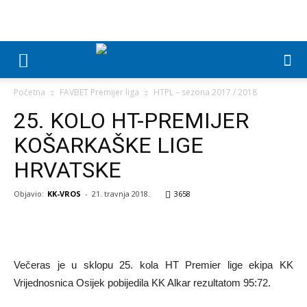
Početna
FAVBET Premijer liga
HTPL – sezona 2017 / 2018
25. KOLO HT-PREMIJER
KOŠARKAŠKE LIGE
HRVATSKE
Objavio:
KK-VROS
-
21. travnja 2018.
3658
Večeras je u sklopu 25. kola HT Premier lige ekipa KK
Vrijednosnica Osijek pobijedila KK Alkar rezultatom 95:72.