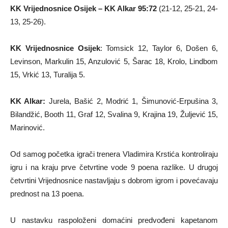
KK Vrijednosnice Osijek – KK Alkar 95:72
(21-12, 25-21, 24-
13, 25-26).
KK Vrijednosnice Osijek
: Tomsick 12, Taylor 6, Došen 6,
Levinson, Markulin 15, Anzulović 5, Šarac 18, Krolo, Lindbom
15, Vrkić 13, Turalija 5.
KK Alkar:
Jurela, Bašić 2, Modrić 1, Šimunović-Erpušina 3,
Bilandžić, Booth 11, Graf 12, Svalina 9, Krajina 19, Žuljević 15,
Marinović.
Od samog početka igrači trenera Vladimira Krstića kontroliraju
igru i na kraju prve četvrtine vode 9 poena razlike. U drugoj
četvrtini Vrijednosnice nastavljaju s dobrom igrom i povećavaju
prednost na 13 poena.
U nastavku raspoloženi domaćini predvođeni kapetanom