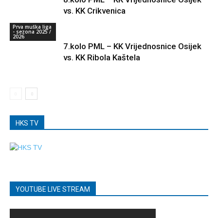
vs. KK Crikvenica
Prva muška liga
- sezona 2025 /
2026
7.kolo PML – KK Vrijednosnice Osijek
vs. KK Ribola Kaštela
HKS TV
YOUTUBE LIVE STREAM