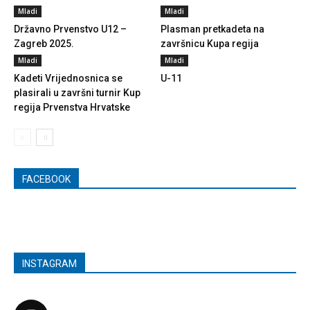
Mladi
Mladi
Državno Prvenstvo U12 –
Plasman pretkadeta na
Zagreb 2025.
završnicu Kupa regija
Mladi
Mladi
Kadeti Vrijednosnica se
U-11
plasirali u završni turnir Kup
regija Prvenstva Hrvatske
FACEBOOK
INSTAGRAM