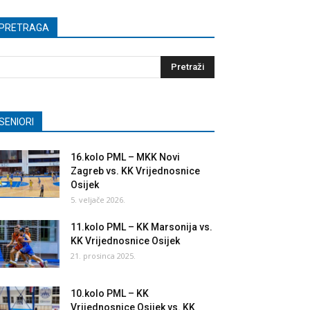
PRETRAGA
SENIORI
16.kolo PML – MKK Novi
Zagreb vs. KK Vrijednosnice
Osijek
5. veljače 2026.
11.kolo PML – KK Marsonija vs.
KK Vrijednosnice Osijek
21. prosinca 2025.
10.kolo PML – KK
Vrijednosnice Osijek vs. KK