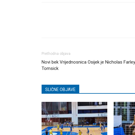
Dijeli
Prethodna objava
Novi bek Vrijednosnica Osijek je Nicholas Farle
Tomsick
SLIČNE OBJAVE