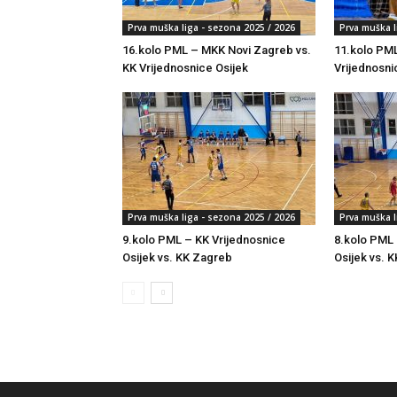
Prva muška liga - sezona 2025 / 2026
Prva muška l
16.kolo PML – MKK Novi Zagreb vs.
11.kolo PML
KK Vrijednosnice Osijek
Vrijednosni
Prva muška liga - sezona 2025 / 2026
Prva muška l
9.kolo PML – KK Vrijednosnice
8.kolo PML 
Osijek vs. KK Zagreb
Osijek vs. K