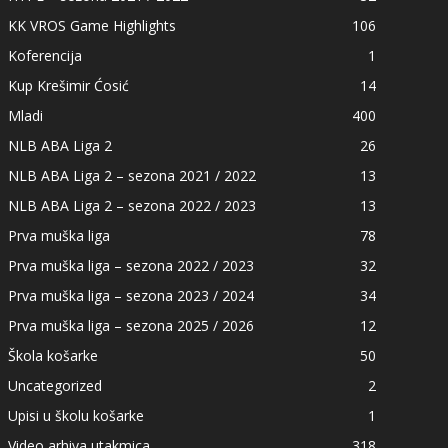
KK VROS Game Highlights
106
Koferencija
1
Kup Krešimir Ćosić
14
Mladi
400
NLB ABA Liga 2
26
NLB ABA Liga 2 – sezona 2021 / 2022
13
NLB ABA Liga 2 – sezona 2022 / 2023
13
Prva muška liga
78
Prva muška liga – sezona 2022 / 2023
32
Prva muška liga – sezona 2023 / 2024
34
Prva muška liga – sezona 2025 / 2026
12
Škola košarke
50
Uncategorized
2
Upisi u školu košarke
1
Video arhiva utakmica
318