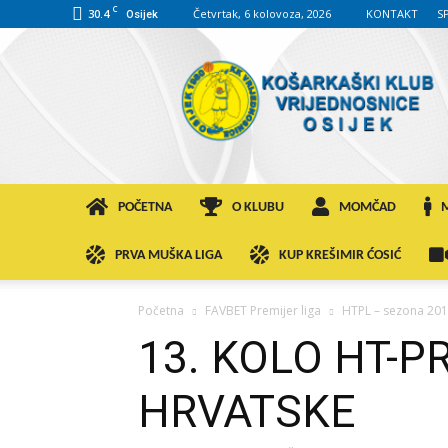
C
30.4
Četvrtak, 6 kolovoza, 2026
KONTAKT
S
Osijek
KK
VROS
POČETNA
O KLUBU
MOMČAD
PRVA MUŠKA LIGA
KUP KREŠIMIR ĆOSIĆ
Početna
FAVBET Premijer liga
HTPL – sezona 201
13. KOLO HT-
HRVATSKE