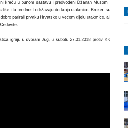
ćini kreću u punom sastavu i predvođeni Džanan Musom i
like i tu prednost održavaju do kraja utakmice. Brokeri su
dobro parirali prvaku Hrvatske u većem dijelu utakmice, ali
 Cedevite.
rstića igraju u dvorani Jug, u subotu 27.01.2018 protiv KK