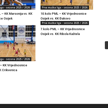
iga - sezona 2025 / 2026
Prva muška liga - sezona 2025 / 2026
 – KK Marsonija vs. KK
10.kolo PML – KK Vrijednosnice
ce Osijek
Osijek vs. KK Đakovo
Prva muška liga - sezona 2025 / 2026
7.kolo PML – KK Vrijednosnice
Osijek vs. KK Ribola Kaštela
iga - sezona 2025 / 2026
– KK Vrijednosnice
K Crikvenica