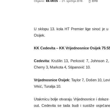
Objavio:
KK-VROS
-
21. siječnja 2018.
3310
U sklopu 13. kola HT Premier lige sinoć je u
Osijek.
KK Cedevita – KK Vrijednosnice Osijek 75:5
Cedevita
: Krušlin 13, Perković 7, Johnson 2,
Cherry 3, Markota 4, Stipanović 10.
Vrijednosnice Osijek
: Taylor 7, Došen 10, Lev
Vrkić, Turalija 10.
Utakmicu bolje otvaraju Vrijednosnice i dolaze 
out. Cedevita se tada budi i sustiže osječan