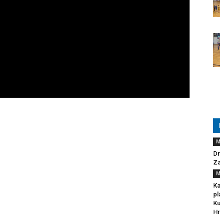
M
Dr
Za
M
Ka
pl
Ku
Hr