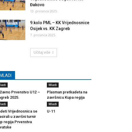
Đakovo
13. prosinca 2025.
9.kolo PML – KK Vrijednosnice
Osijek vs. KK Zagreb
7. prosinca 2025.
Učitaj više
MLADI
ladi
Mladi
žavno Prvenstvo U12 –
Plasman pretkadeta na
greb 2025.
završnicu Kupa regija
ladi
Mladi
deti Vrijednosnica se
U-11
asirali u završni turnir
p regija Prvenstva
vatske