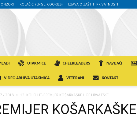
PONZORI
KOLAČIĆI (ENGL. COOKIES)
IZJAVA O ZAŠTITI PRIVATNOSTI
MLADI
UTAKMICE
CHEERLEADERS
NAVIJAČI
VIDEO ARHIVA UTAKMICA
VETERANI
KONTAKT
7 / 2018
13. KOLO HT-PREMIJER KOŠARKAŠKE LIGE HRVATSKE
PREMIJER KOŠARKAŠKE