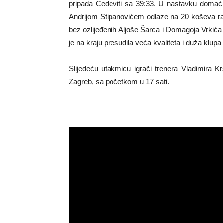
pripada Cedeviti sa 39:33. U nastavku doma
Andrijom Stipanovićem odlaze na 20 koševa raz
bez ozlijeđenih Aljoše Šarca i Domagoja Vrkića 
je na kraju presudila veća kvaliteta i duža klupa
Slijedeću utakmicu igrači trenera Vladimira K
Zagreb, sa početkom u 17 sati.