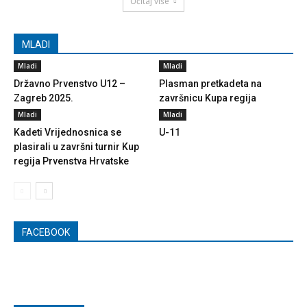
Učitaj više
MLADI
Mladi
Mladi
Državno Prvenstvo U12 –
Plasman pretkadeta na
Zagreb 2025.
završnicu Kupa regija
Mladi
Mladi
Kadeti Vrijednosnica se
U-11
plasirali u završni turnir Kup
regija Prvenstva Hrvatske
FACEBOOK