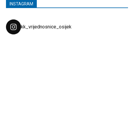
INSTAGRAM
kk_vrijednosnice_osijek