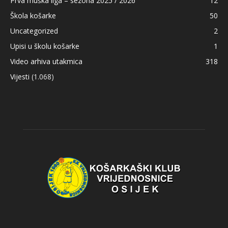
Prva muška liga – sezona 2025 / 2026
12
Škola košarke
50
Uncategorized
2
Upisi u školu košarke
1
Video arhiva utakmica
318
Vijesti
(1.068)