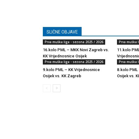
SLIČNE OBJAVE
Prva muška liga - sezona 2025 / 2026
Prva muška l
16.kolo PML – MKK Novi Zagreb vs.
11.kolo PML
KK Vrijednosnice Osijek
Vrijednosni
Prva muška liga - sezona 2025 / 2026
Prva muška l
9.kolo PML – KK Vrijednosnice
8.kolo PML 
Osijek vs. KK Zagreb
Osijek vs. K