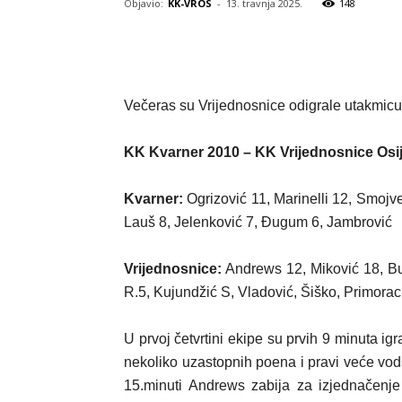
Objavio:
KK-VROS
-
13. travnja 2025.
148
Večeras su Vrijednosnice odigrale utakmicu 
KK Kvarner 2010 – KK Vrijednosnice Osi
Kvarner:
Ogrizović 11, Marinelli 12, Smojver
Lauš 8, Jelenković 7, Đugum 6, Jambrović
Vrijednosnice:
Andrews 12, Miković 18, Bud
R.5, Kujundžić S, Vladović, Šiško, Primorac
U prvoj četvrtini ekipe su prvih 9 minuta ig
nekoliko uzastopnih poena i pravi veće vod
15.minuti Andrews zabija za izjednačenje