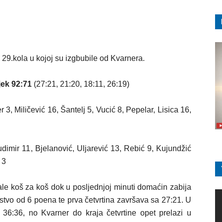
29.kola u kojoj su izgbubile od Kvarnera.
jek 92:71
(27:21, 21:20, 18:11, 26:19)
 3, Miličević 16, Šantelj 5, Vucić 8, Pepelar, Lisica 16,
imir 11, Bjelanović, Uljarević 13, Rebić 9, Kujundžić
 3
rale koš za koš dok u posljednjoj minuti domaćin zabija
stvo od 6 poena te prva četvrtina završava sa 27:21. U
 36:36, no Kvarner do kraja četvrtine opet prelazi u