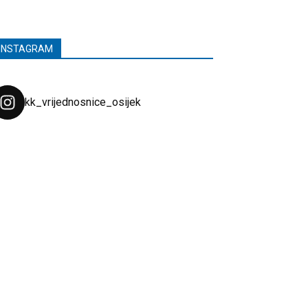
INSTAGRAM
kk_vrijednosnice_osijek