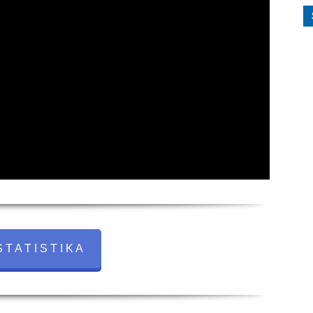
 T A T I S T I K A