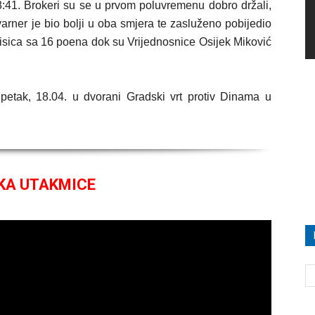
8:41. Brokeri su se u prvom poluvremenu dobro držali,
arner je bio bolji u oba smjera te zasluženo pobijedio
 Lisica sa 16 poena dok su Vrijednosnice Osijek Miković
 petak, 18.04. u dvorani Gradski vrt protiv Dinama u
KA UTAKMICE