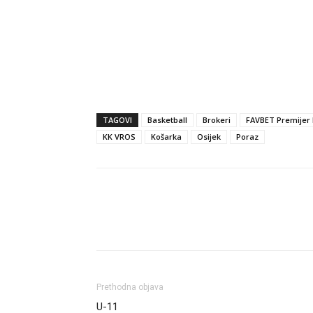
TAGOVI
Basketball
Brokeri
FAVBET Premijer 
KK VROS
Košarka
Osijek
Poraz
Dijeli
Prethodna objava
U-11