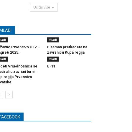
Učitaj više
MLADI
ladi
Mladi
žavno Prvenstvo U12 –
Plasman pretkadeta na
greb 2025.
završnicu Kupa regija
ladi
Mladi
deti Vrijednosnica se
U-11
asirali u završni turnir
p regija Prvenstva
vatske
FACEBOOK