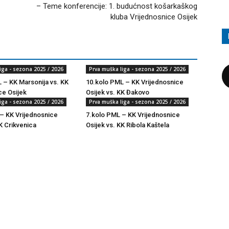
– Teme konferencije: 1. budućnost košarkaškog
kluba Vrijednosnice Osijek
iga - sezona 2025 / 2026
Prva muška liga - sezona 2025 / 2026
 – KK Marsonija vs. KK
10.kolo PML – KK Vrijednosnice
ce Osijek
Osijek vs. KK Đakovo
iga - sezona 2025 / 2026
Prva muška liga - sezona 2025 / 2026
– KK Vrijednosnice
7.kolo PML – KK Vrijednosnice
K Crikvenica
Osijek vs. KK Ribola Kaštela