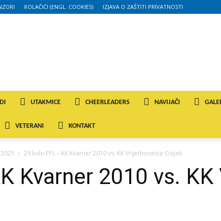
NZORI
KOLAČIĆI (ENGL. COOKIES)
IZJAVA O ZAŠTITI PRIVATNOSTI
DI
UTAKMICE
CHEERLEADERS
NAVIJAČI
GALE
VETERANI
KONTAKT
/ 2025
29.kolo FPL – KK Kvarner 2010 vs. KK Vrijednosnice Osijek
K Kvarner 2010 vs. KK 