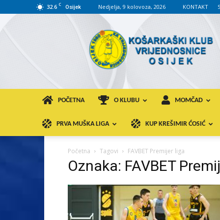
C
32.6
Nedjelja, 9 kolovoza, 2026
KONTAKT
Osijek
KK
VROS
POČETNA
O KLUBU
MOMČAD
PRVA MUŠKA LIGA
KUP KREŠIMIR ĆOSIĆ
Početna
Tagovi
FAVBET Premijer liga
Oznaka: FAVBET Premije