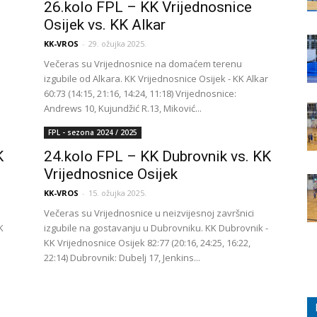
26.kolo FPL – KK Vrijednosnice
Osijek vs. KK Alkar
KK-VROS
-
29. ožujka 2025.
Večeras su Vrijednosnice na domaćem terenu
izgubile od Alkara. KK Vrijednosnice Osijek - KK Alkar
60:73 (14:15, 21:16, 14:24, 11:18) Vrijednosnice:
Andrews 10, Kujundžić R.13, Miković...
FPL - sezona 2024 / 2025
K
24.kolo FPL – KK Dubrovnik vs. KK
Vrijednosnice Osijek
KK-VROS
-
15. ožujka 2025.
Večeras su Vrijednosnice u neizvijesnoj završnici
K
izgubile na gostavanju u Dubrovniku. KK Dubrovnik -
KK Vrijednosnice Osijek 82:77 (20:16, 24:25, 16:22,
22:14) Dubrovnik: Dubelj 17, Jenkins...