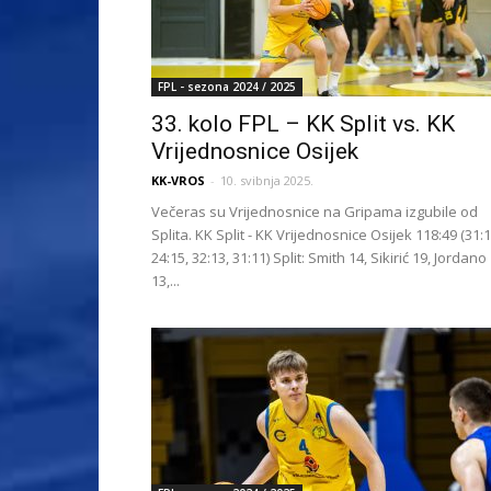
FPL - sezona 2024 / 2025
33. kolo FPL – KK Split vs. KK
Vrijednosnice Osijek
KK-VROS
-
10. svibnja 2025.
Večeras su Vrijednosnice na Gripama izgubile od
Splita. KK Split - KK Vrijednosnice Osijek 118:49 (31:1
24:15, 32:13, 31:11) Split: Smith 14, Sikirić 19, Jordano
13,...