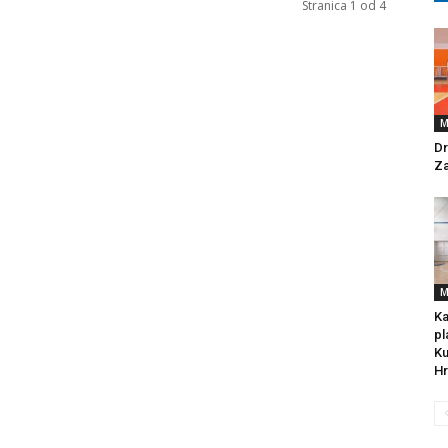
Stranica 1 od 4
M
Dr
Za
M
Ka
pl
Ku
Hr