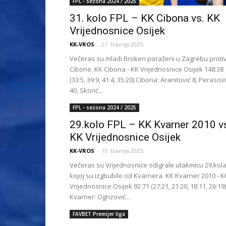
FPL - sezona 2024 / 2025
31. kolo FPL – KK Cibona vs. KK
Vrijednosnice Osijek
KK-VROS
-
27. travnja 2025.
Večeras su mladi Brokeri poraženi u Zagrebu proti
Cibone. KK Cibona - KK Vrijednosnice Osijek 148:38
(33:5, 39:9, 41:4, 35:20) Cibona: Aranitović 8, Perasov
40, Skorić...
FPL - sezona 2024 / 2025
29.kolo FPL – KK Kvarner 2010 v
KK Vrijednosnice Osijek
KK-VROS
-
13. travnja 2025.
Večeras su Vrijednosnice odigrale utakmicu 29.kola
kojoj su izgbubile od Kvarnera. KK Kvarner 2010 - K
Vrijednosnice Osijek 92:71 (27:21, 21:20, 18:11, 26:19)
Kvarner: Ogrizović...
FAVBET Premijer liga