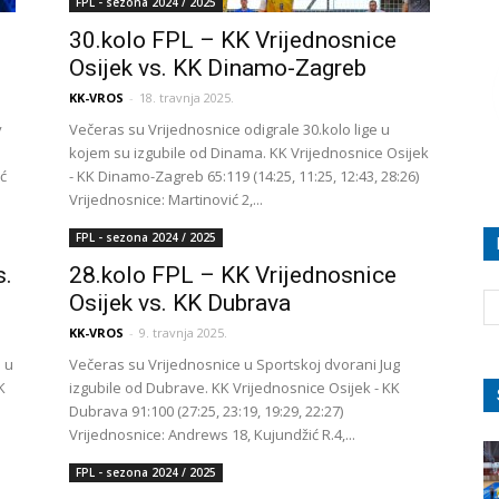
FPL - sezona 2024 / 2025
30.kolo FPL – KK Vrijednosnice
Osijek vs. KK Dinamo-Zagreb
KK-VROS
-
18. travnja 2025.
v
Večeras su Vrijednosnice odigrale 30.kolo lige u
kojem su izgubile od Dinama. KK Vrijednosnice Osijek
ić
- KK Dinamo-Zagreb 65:119 (14:25, 11:25, 12:43, 28:26)
Vrijednosnice: Martinović 2,...
FPL - sezona 2024 / 2025
s.
28.kolo FPL – KK Vrijednosnice
Osijek vs. KK Dubrava
KK-VROS
-
9. travnja 2025.
 u
Večeras su Vrijednosnice u Sportskoj dvorani Jug
K
izgubile od Dubrave. KK Vrijednosnice Osijek - KK
Dubrava 91:100 (27:25, 23:19, 19:29, 22:27)
Vrijednosnice: Andrews 18, Kujundžić R.4,...
FPL - sezona 2024 / 2025