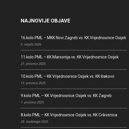
NAJNOVIJE OBJAVE
16.kolo PML – MKK Novi Zagreb vs. KK Vrijednosnice Osijek
5. veljače 2026.
11.kolo PML – KK Marsonija vs. KK Vrijednosnice Osijek
21. prosinca 2025.
10.kolo PML – KK Vrijednosnice Osijek vs. KK Đakovo
13. prosinca 2025.
9.kolo PML – KK Vrijednosnice Osijek vs. KK Zagreb
7. prosinca 2025.
8.kolo PML – KK Vrijednosnice Osijek vs. KK Crikvenica
29. studenoga 2025.