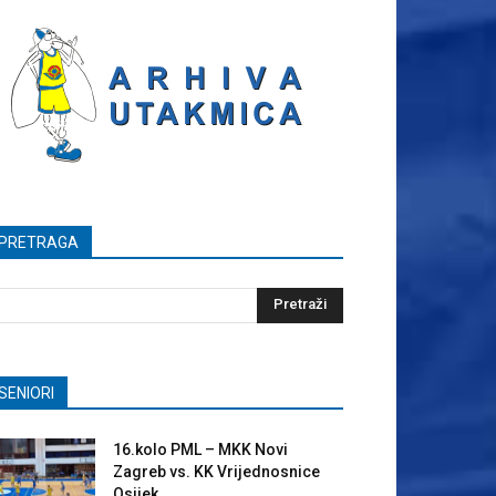
PRETRAGA
SENIORI
16.kolo PML – MKK Novi
Zagreb vs. KK Vrijednosnice
Osijek