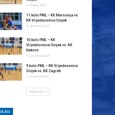
5. veljače 2026.
11.kolo PML – KK Marsonija vs.
KK Vrijednosnice Osijek
21. prosinca 2025.
10.kolo PML – KK
Vrijednosnice Osijek vs. KK
Đakovo
13. prosinca 2025.
9.kolo PML – KK Vrijednosnice
Osijek vs. KK Zagreb
7. prosinca 2025.
Učitaj više
MLADI