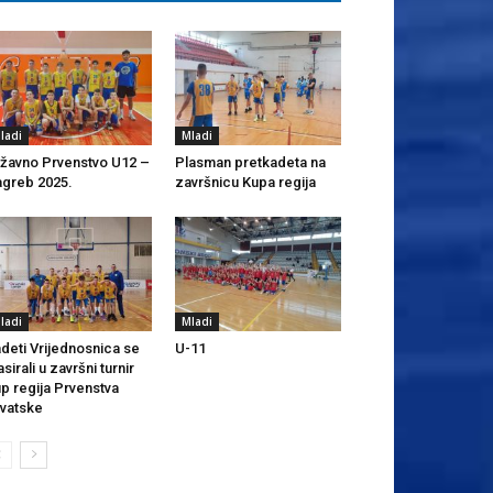
ladi
Mladi
žavno Prvenstvo U12 –
Plasman pretkadeta na
greb 2025.
završnicu Kupa regija
ladi
Mladi
deti Vrijednosnica se
U-11
asirali u završni turnir
p regija Prvenstva
vatske