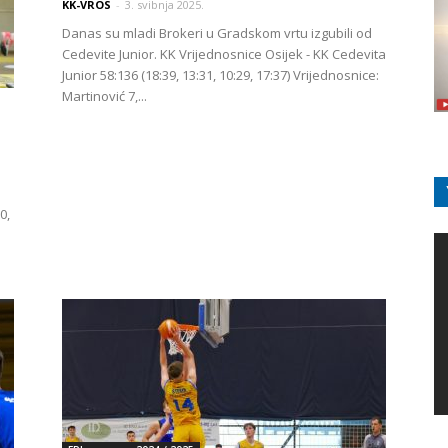
KK-VROS
-
3. svibnja 2025.
Danas su mladi Brokeri u Gradskom vrtu izgubili od
Cedevite Junior. KK Vrijednosnice Osijek - KK Cedevita
Junior 58:136 (18:39, 13:31, 10:29, 17:37) Vrijednosnice:
Martinović 7,...
0,