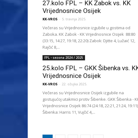
27.kolo FPL – KK Zabok vs. KK
Vrijednosnice Osijek
KK-VROS
-
5. travnja 2025.
Večeras su Vrijednosnice izgubile u gostima od
Zaboka. KK Zabok - KK Vrijednosnice Osijek 88:80
(33:15, 14:27, 19:18, 22:20) Zabok: Djitte 4, Lužaić 12,
Rajčić 8,...
FPL - sezona 2024 / 2025
25.kolo FPL – GKK Šibenka vs. K
Vrijednosnice Osijek
KK-VROS
-
22. ožujka 2025.
Večeras su Vrijednosnice Osijek izgubile na
gostujućoj utakmici protiv Šibenke. GKK Šibenka - K
Vrijednosnice Osijek 86:74 (24:18, 22:21, 21:24, 19:11)
Šibenka: Harris 11, Vujčić 4,...