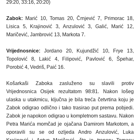
29:20, 33:16, 20:20)
Zabok:
Marić 10, Tomas 20, Črnjević 7, Primorac 18,
Lisica 5, Krajinović 3, Anzulović 3, Galić, Marić 12,
Maričević, Jambrović 13, Markota 7.
Vrijednosnice:
Jordano 20, Kujundžić 10, Frye 13,
Topolović 8, Lakić 4, Filipović, Pavlović 6, Špehar,
Porobić 4, Vedriš, Paić 16.
Košarkaši Zaboka zasluženo su slavili protiv
Vrijednosnica Osijek rezultatom 98:81. Nakon lošeg
ulaska u utakmicu, ključna je bila treća četvrtina koju je
Zabok odigrao odlično i tako trasirao put prema pobjedi.
Zabok je napokon odigrao u kompletnom sastavu. Nakon
Petra Marića momčad je ojačana Damirom Markotom, a
oporavili su se od ozljeda Andro Anzulović, Luka