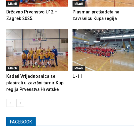
Mladi
Mladi
Državno Prvenstvo U12 –
Plasman pretkadeta na
Zagreb 2025.
završnicu Kupa regija
Mladi
Mladi
Kadeti Vrijednosnica se
U-11
plasirali u završni turnir Kup
regija Prvenstva Hrvatske
FACEBOOK