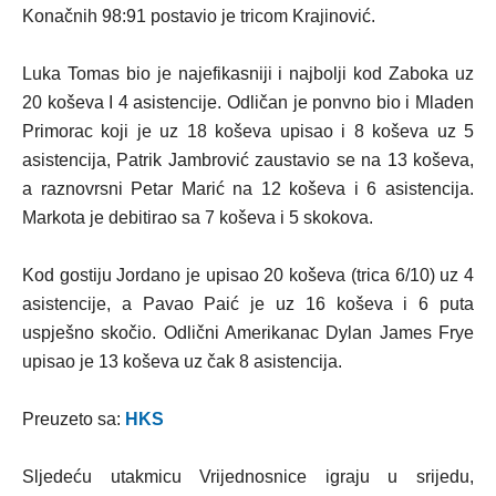
Konačnih 98:91 postavio je tricom Krajinović.
Luka Tomas bio je najefikasniji i najbolji kod Zaboka uz
20 koševa I 4 asistencije. Odličan je ponvno bio i Mladen
Primorac koji je uz 18 koševa upisao i 8 koševa uz 5
asistencija, Patrik Jambrović zaustavio se na 13 koševa,
a raznovrsni Petar Marić na 12 koševa i 6 asistencija.
Markota je debitirao sa 7 koševa i 5 skokova.
Kod gostiju Jordano je upisao 20 koševa (trica 6/10) uz 4
asistencije, a Pavao Paić je uz 16 koševa i 6 puta
uspješno skočio. Odlični Amerikanac Dylan James Frye
upisao je 13 koševa uz čak 8 asistencija.
Preuzeto sa:
HKS
Sljedeću utakmicu Vrijednosnice igraju u srijedu,