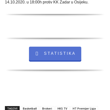
14.10.2020. u 18:00h protiv KK Zadar u Osijeku.
S T A T I S T I K A
TAGOVI
Basketball
Brokeri
HKS TV
HT Premijer Liga