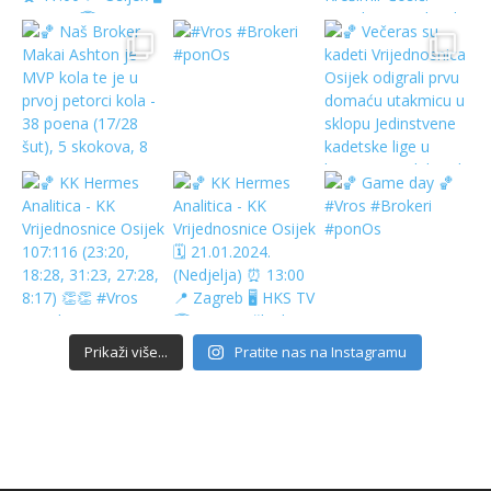
Prikaži više...
Pratite nas na Instagramu