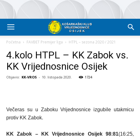
Početna
FAVBET Premijer liga
HTPL – sezona 2020 / 2021
4.kolo HTPL – KK Zabok vs.
KK Vrijednosnice Osijek
Objavio:
KK-VROS
-
10. listopada 2020.
1724
Večeras su u Zaboku Vrijednosnice izgubile utakmicu
protiv KK Zabok.
KK Zabok – KK Vrijednosnice Osijek 98:81
(16:25,