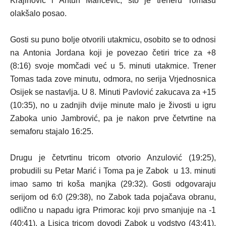
Krajinović i Antun Maričević, što je treneru Tomasu
olakšalo posao.
Gosti su puno bolje otvorili utakmicu, osobito se to odnosi
na Antonia Jordana koji je povezao četiri trice za +8
(8:16) svoje momčadi već u 5. minuti utakmice. Trener
Tomas tada zove minutu, odmora, no serija Vrjednosnica
Osijek se nastavlja. U 8. Minuti Pavlović zakucava za +15
(10:35), no u zadnjih dvije minute malo je živosti u igru
Zaboka unio Jambrović, pa je nakon prve četvrtine na
semaforu stajalo 16:25.
Drugu je četvrtinu tricom otvorio Anzulović (19:25),
probudili su Petar Marić i Toma pa je Zabok u 13. minuti
imao samo tri koša manjka (29:32). Gosti odgovaraju
serijom od 6:0 (29:38), no Zabok tada pojačava obranu,
odlično u napadu igra Primorac koji prvo smanjuje na -1
(40:41), a Lisica tricom dovodi Zabok u vodstvo (43:41).