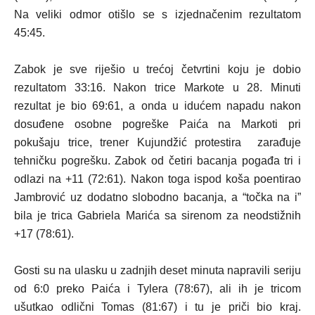
Na veliki odmor otišlo se s izjednačenim rezultatom
45:45.
Zabok je sve riješio u trećoj četvrtini koju je dobio
rezultatom 33:16. Nakon trice Markote u 28. Minuti
rezultat je bio 69:61, a onda u idućem napadu nakon
dosuđene osobne pogreške Paića na Markoti pri
pokušaju trice, trener Kujundžić protestira zarađuje
tehničku pogrešku. Zabok od četiri bacanja pogađa tri i
odlazi na +11 (72:61). Nakon toga ispod koša poentirao
Jambrović uz dodatno slobodno bacanja, a “točka na i”
bila je trica Gabriela Marića sa sirenom za neodstižnih
+17 (78:61).
Gosti su na ulasku u zadnjih deset minuta napravili seriju
od 6:0 preko Paića i Tylera (78:67), ali ih je tricom
ušutkao odlični Tomas (81:67) i tu je priči bio kraj.