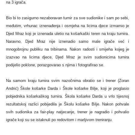
na 3 igrača.
Bio bi to zasigurno nezaboravan turnir za sve sudionike i sam po sebi,
međutim, vrhunac iznenađenja i osmjeha na licima djece izmamio je
Djed Mraz koji je iznenada uletio na košarkaški teren na kraju turnira.
Naravno, Djed Mraz nije iznenadio samo male igrače već i
mnogobrojnu publiku na tribinama. Nakon radosti i smijeha kojeg je
izazvao na licima djece, Djed Mraz je svim sudionicima turnira
podijelio poklone, porazgovarao s njima i fotografirao se.
Na samom kraju turnira svim nazočnima obratio se i trener (Zoran
Andrić) Škole košarke Darda i Škole košarke Bilje, koji je proglasio
pobjednika košarkaškog turnira. Škola košarke Darda u vrlo tijesnoj
rezultatskoj razlici pobijedila je Školu košarke Bilje. Nakon pohvale
svih sudionika za fair-play natjecanje, trener je nagradio i pohvalio
igrače koji su se istaknuli po redovitom i marljivom treniranju.