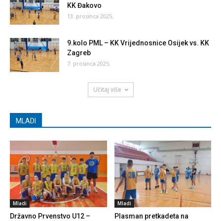
KK Đakovo
13. prosinca 2025.
9.kolo PML – KK Vrijednosnice Osijek vs. KK
Zagreb
7. prosinca 2025.
Učitaj više
MLADI
Mladi
Mladi
Državno Prvenstvo U12 –
Plasman pretkadeta na