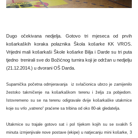
Dugo očekivana nedjelja. Gotovo tri mjeseca od prvih
košarkaških koraka polaznika Škola košarke KK VROS.
Vrijedni mali košarkaši Škole košarke Bilja i Darde su tri puta
tjedno trenirali sve do Božićnog turnira koji je održan u nedjelju
(21.12.2014.) u dvorani OŠ Darda.
Suparnička početna odmjeravanja iz svlačionica ubrzo je zamijenilo
žestoko takmičenje na košarkaškom terenu i želja za pobjedom.
Istovremeno su se na terenu odigravale dvije košarkaške utakmice
koje su vrlo „vatreno“ praćene sa tribina od oko 80-ak gledatelja.
Utakmice su trajale gotovo sat i pol tijekom kojih su se svakih 5
minuta izmjenjivale nove postave (ekipe) u natjecanju mini košarke, 3