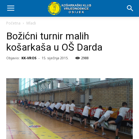
Početna
Mladi
Božićni turnir malih
košarkaša u OŠ Darda
Objavio:
KK-VROS
-
15. siječnja 2015.
2988