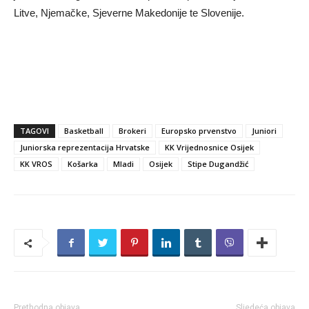
Litve, Njemačke, Sjeverne Makedonije te Slovenije.
TAGOVI
Basketball
Brokeri
Europsko prvenstvo
Juniori
Juniorska reprezentacija Hrvatske
KK Vrijednosnice Osijek
KK VROS
Košarka
Mladi
Osijek
Stipe Dugandžić
Prethodna objava
Sljedeća objava