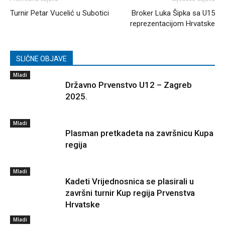
Turnir Petar Vucelić u Subotici
Broker Luka Šipka sa U15
reprezentacijom Hrvatske
SLIČNE OBJAVE
Mladi
Državno Prvenstvo U12 – Zagreb
2025.
Mladi
Plasman pretkadeta na završnicu Kupa
regija
Mladi
Kadeti Vrijednosnica se plasirali u
završni turnir Kup regija Prvenstva
Hrvatske
Mladi