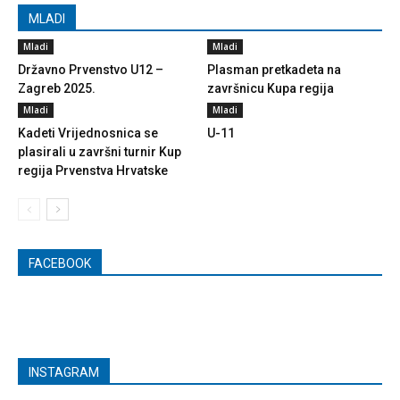
MLADI
Mladi
Mladi
Državno Prvenstvo U12 –
Plasman pretkadeta na
Zagreb 2025.
završnicu Kupa regija
Mladi
Mladi
Kadeti Vrijednosnica se
U-11
plasirali u završni turnir Kup
regija Prvenstva Hrvatske
FACEBOOK
INSTAGRAM