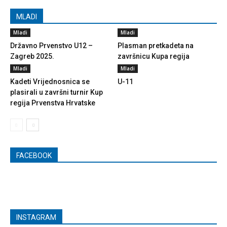
MLADI
Mladi
Mladi
Državno Prvenstvo U12 –
Plasman pretkadeta na
Zagreb 2025.
završnicu Kupa regija
Mladi
Mladi
Kadeti Vrijednosnica se
U-11
plasirali u završni turnir Kup
regija Prvenstva Hrvatske
FACEBOOK
INSTAGRAM