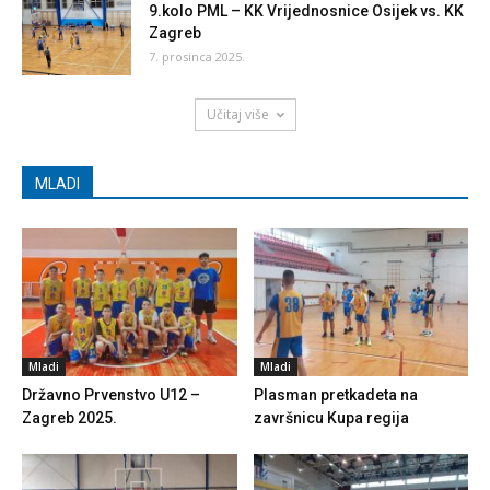
9.kolo PML – KK Vrijednosnice Osijek vs. KK
Zagreb
7. prosinca 2025.
Učitaj više
MLADI
Mladi
Mladi
Državno Prvenstvo U12 –
Plasman pretkadeta na
Zagreb 2025.
završnicu Kupa regija