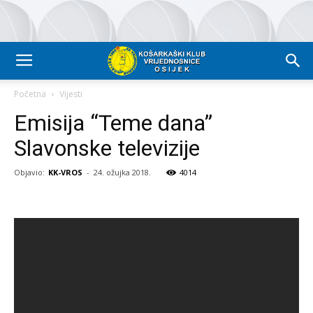
Početna
Vijesti
Emisija “Teme dana”
Slavonske televizije
Objavio:
KK-VROS
-
24. ožujka 2018.
4014