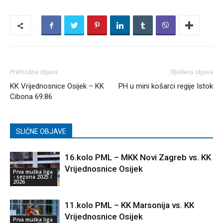
Prethodna objava
Sljedeća objava
KK Vrijednosnice Osijek – KK
PH u mini košarci regije Istok
Cibona 69:86
SLIČNE OBJAVE
16.kolo PML – MKK Novi Zagreb vs. KK
Vrijednosnice Osijek
Prva muška liga
- sezona 2025 /
2026
11.kolo PML – KK Marsonija vs. KK
Vrijednosnice Osijek
Prva muška liga