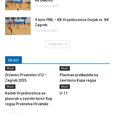
KK Đakovo
13. prosinca 2025.
9.kolo PML – KK Vrijednosnice Osijek vs. KK
Zagreb
7. prosinca 2025.
Učitaj više
MLADI
Mladi
Mladi
Državno Prvenstvo U12 –
Plasman pretkadeta na
Zagreb 2025.
završnicu Kupa regija
Mladi
Mladi
Kadeti Vrijednosnica se
U-11
plasirali u završni turnir Kup
regija Prvenstva Hrvatske