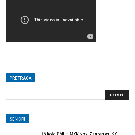
PRETRAGA
SENIORI
16.kolo PML – MKK Novi Zagreb vs. KK