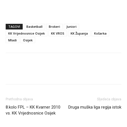
TAGOVI
Basketball
Brokeri
Juniori
KK Vrijednosnice Osijek
KK VROS
KK Županja
Košarka
Mladi
Osijek
Prethodna objava
Sljedeća objava
8.kolo FPL – KK Kvarner 2010
Druga muška liga regija istok
vs. KK Vrijednosnice Osijek