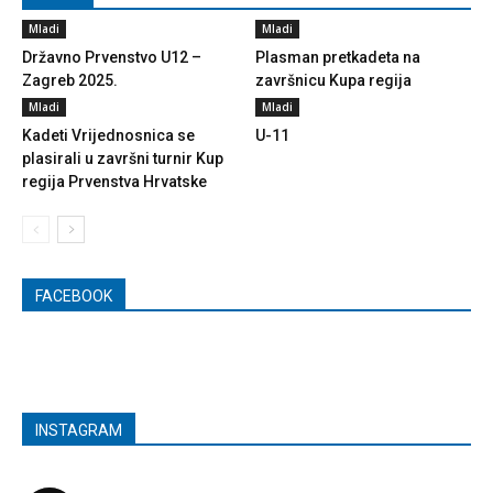
Mladi
Mladi
Državno Prvenstvo U12 –
Plasman pretkadeta na
Zagreb 2025.
završnicu Kupa regija
Mladi
Mladi
Kadeti Vrijednosnica se
U-11
plasirali u završni turnir Kup
regija Prvenstva Hrvatske
FACEBOOK
INSTAGRAM