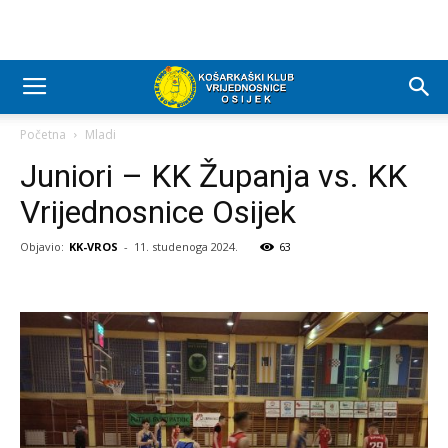
Početna
Mladi
Juniori – KK Županja vs. KK
Vrijednosnice Osijek
Objavio:
KK-VROS
-
11. studenoga 2024.
63