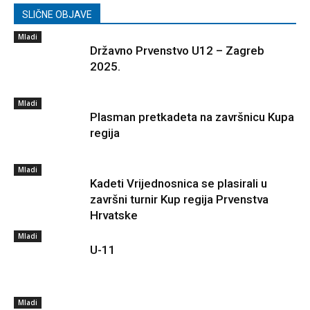
SLIČNE OBJAVE
Mladi
Državno Prvenstvo U12 – Zagreb
2025.
Mladi
Plasman pretkadeta na završnicu Kupa
regija
Mladi
Kadeti Vrijednosnica se plasirali u
završni turnir Kup regija Prvenstva
Hrvatske
Mladi
U-11
Mladi