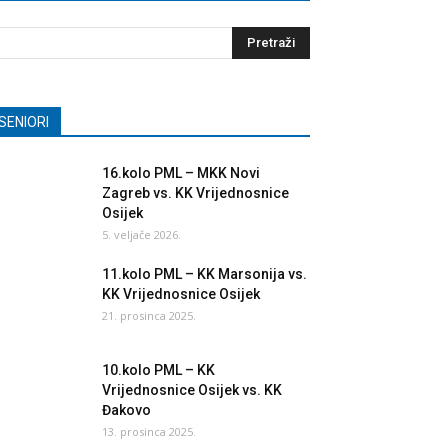
SENIORI
16.kolo PML – MKK Novi
Zagreb vs. KK Vrijednosnice
Osijek
5. veljače 2026.
11.kolo PML – KK Marsonija vs.
KK Vrijednosnice Osijek
21. prosinca 2025.
10.kolo PML – KK
Vrijednosnice Osijek vs. KK
Đakovo
13. prosinca 2025.