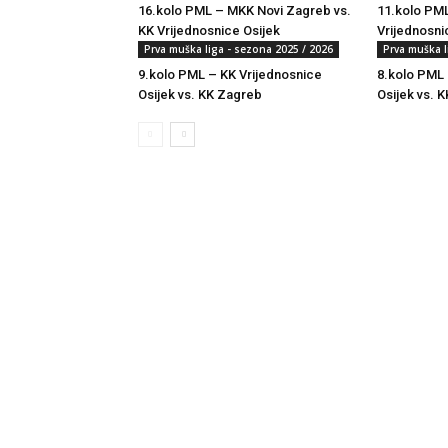
16.kolo PML – MKK Novi Zagreb vs.
11.kolo PML
KK Vrijednosnice Osijek
Vrijednosni
Prva muška liga - sezona 2025 / 2026
Prva muška l
9.kolo PML – KK Vrijednosnice
8.kolo PML 
Osijek vs. KK Zagreb
Osijek vs. K