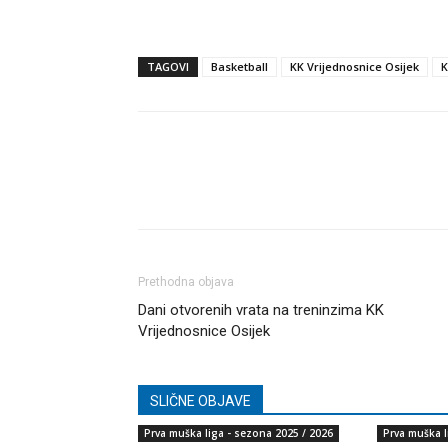
TAGOVI
Basketball
KK Vrijednosnice Osijek
K
Dijeli
Prethodna objava
Dani otvorenih vrata na treninzima KK
Vrijednosnice Osijek
SLIČNE OBJAVE
Prva muška liga - sezona 2025 / 2026
Prva muška l