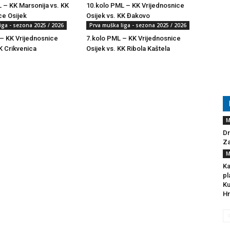
 – KK Marsonija vs. KK
10.kolo PML – KK Vrijednosnice
ce Osijek
Osijek vs. KK Đakovo
iga - sezona 2025 / 2026
Prva muška liga - sezona 2025 / 2026
– KK Vrijednosnice
7.kolo PML – KK Vrijednosnice
K Crikvenica
Osijek vs. KK Ribola Kaštela
M
Dr
Za
M
Ka
pl
Ku
Hr