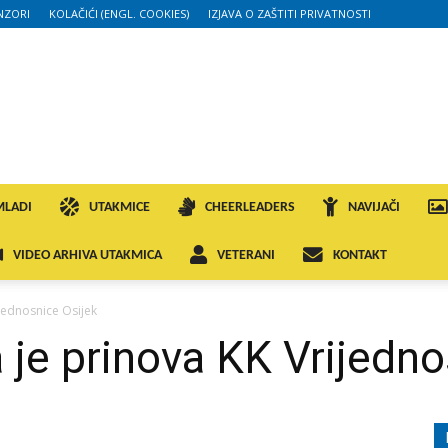
NZORI
KOLAČIĆI (ENGL. COOKIES)
IZJAVA O ZAŠTITI PRIVATNOSTI
MLADI
UTAKMICE
CHEERLEADERS
NAVIJAČI
VIDEO ARHIVA UTAKMICA
VETERANI
KONTAKT
ijednosnice Osijek
a je prinova KK Vrijedno