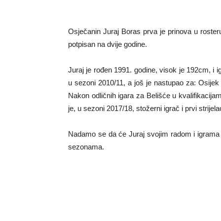
Osječanin Juraj Boras prva je prinova u roster
potpisan na dvije godine.
Juraj je rođen 1991. godine, visok je 192cm, i i
u sezoni 2010/11, a još je nastupao za: Osijek
Nakon odličnih igara za Belišće u kvalifikacij
je, u sezoni 2017/18, stožerni igrač i prvi strijela
Nadamo se da će Juraj svojim radom i igrama p
sezonama.