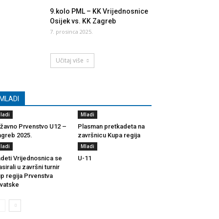
9.kolo PML – KK Vrijednosnice
Osijek vs. KK Zagreb
7. prosinca 2025.
Učitaj više
MLADI
ladi
Mladi
žavno Prvenstvo U12 –
Plasman pretkadeta na
greb 2025.
završnicu Kupa regija
ladi
Mladi
deti Vrijednosnica se
U-11
asirali u završni turnir
p regija Prvenstva
vatske