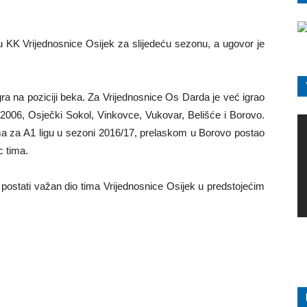
u KK Vrijednosnice Osijek za slijedeću sezonu, a ugovor je
gra na poziciji beka. Za Vrijednosnice Os Darda je već igrao
 2006, Osječki Sokol, Vinkovce, Vukovar, Belišće i Borovo.
ama za A1 ligu u sezoni 2016/17, prelaskom u Borovo postao
c tima.
ostati važan dio tima Vrijednosnice Osijek u predstojećim