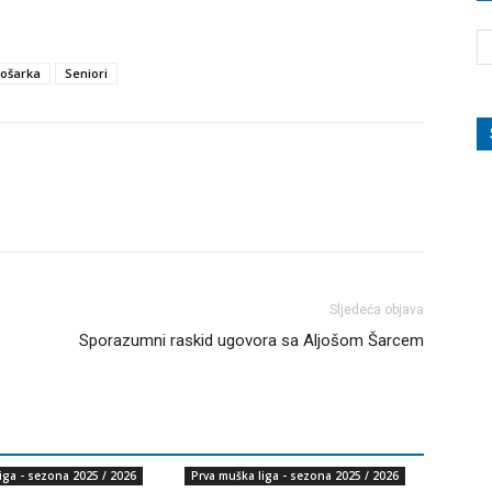
ošarka
Seniori
Sljedeća objava
Sporazumni raskid ugovora sa Aljošom Šarcem
iga - sezona 2025 / 2026
Prva muška liga - sezona 2025 / 2026