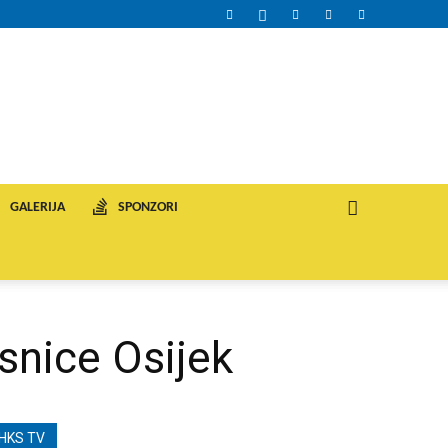
GALERIJA
SPONZORI
snice Osijek
HKS TV