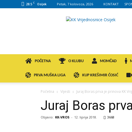
C
28.5
Petak, 7 kolovoza, 2026
KONTAKT
SPO
Osijek
KK
VROS
POČETNA
O KLUBU
MOMČAD
PRVA MUŠKA LIGA
KUP KREŠIMIR ĆOSIĆ
Početna
Vijesti
Juraj Boras prva je prinova KK Vr
Juraj Boras prv
Objavio:
KK-VROS
-
12. lipnja 2018.
3668