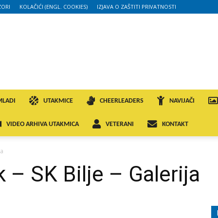
ORI
KOLAČIĆI (ENGL. COOKIES)
IZJAVA O ZAŠTITI PRIVATNOSTI
MLADI
UTAKMICE
CHEERLEADERS
NAVIJAČI
VIDEO ARHIVA UTAKMICA
VETERANI
KONTAKT
ja
 – SK Bilje – Galerija