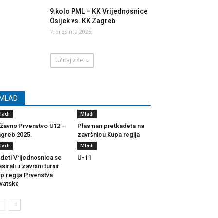
9.kolo PML – KK Vrijednosnice
Osijek vs. KK Zagreb
7. prosinca 2025.
Učitaj više
MLADI
ladi
Mladi
žavno Prvenstvo U12 –
Plasman pretkadeta na
greb 2025.
završnicu Kupa regija
ladi
Mladi
deti Vrijednosnica se
U-11
asirali u završni turnir
p regija Prvenstva
vatske