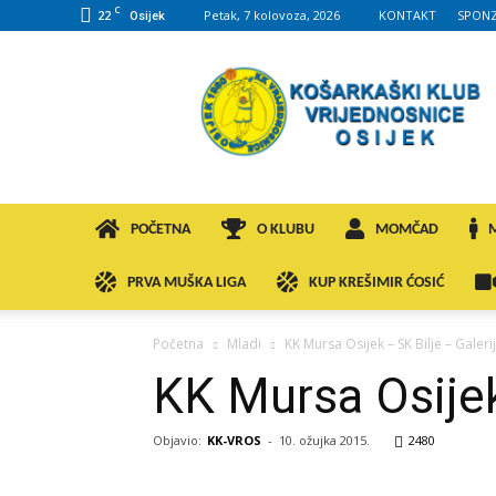
C
22
Petak, 7 kolovoza, 2026
KONTAKT
SPONZ
Osijek
KK
VROS
POČETNA
O KLUBU
MOMČAD
PRVA MUŠKA LIGA
KUP KREŠIMIR ĆOSIĆ
Početna
Mladi
KK Mursa Osijek – SK Bilje – Galeri
KK Mursa Osijek
Objavio:
KK-VROS
-
10. ožujka 2015.
2480