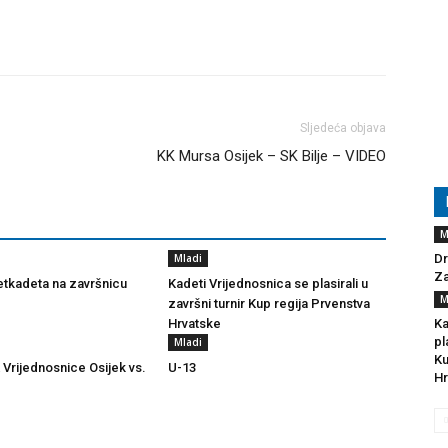
Sljedeća objava
KK Mursa Osijek – SK Bilje – VIDEO
M
Mladi
Dr
Za
tkadeta na završnicu
Kadeti Vrijednosnica se plasirali u
M
završni turnir Kup regija Prvenstva
Hrvatske
Ka
pl
Mladi
Ku
 Vrijednosnice Osijek vs.
U-13
Hr