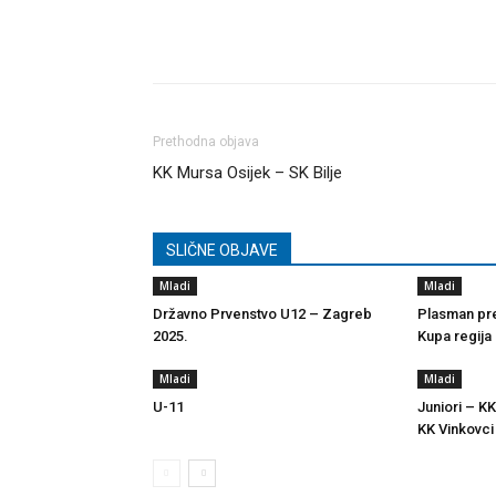
Dijeli
Prethodna objava
KK Mursa Osijek – SK Bilje
SLIČNE OBJAVE
Mladi
Mladi
Državno Prvenstvo U12 – Zagreb
Plasman pre
2025.
Kupa regija
Mladi
Mladi
U-11
Juniori – KK
KK Vinkovci