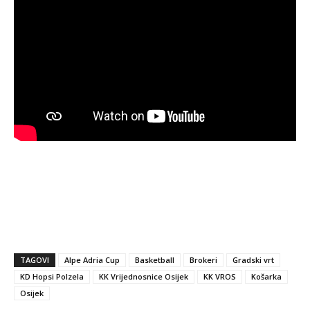
TAGOVI
Alpe Adria Cup
Basketball
Brokeri
Gradski vrt
KD Hopsi Polzela
KK Vrijednosnice Osijek
KK VROS
Košarka
Osijek