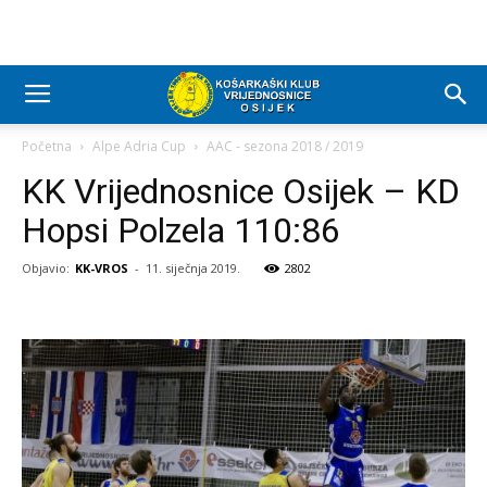
Početna
Alpe Adria Cup
AAC - sezona 2018 / 2019
KK Vrijednosnice Osijek – KD
Hopsi Polzela 110:86
Objavio:
KK-VROS
-
11. siječnja 2019.
2802