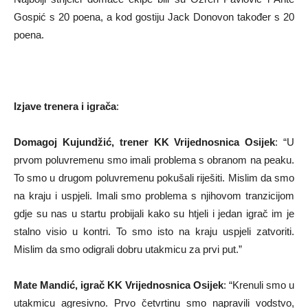
Gospić s 20 poena, a kod gostiju Jack Donovon također s 20
poena.
Izjave trenera i igrača
:
Domagoj Kujundžić, trener KK Vrijednosnica Osijek
: “U
prvom poluvremenu smo imali problema s obranom na peaku.
To smo u drugom poluvremenu pokušali riješiti. Mislim da smo
na kraju i uspjeli. Imali smo problema s njihovom tranzicijom
gdje su nas u startu probijali kako su htjeli i jedan igrač im je
stalno visio u kontri. To smo isto na kraju uspjeli zatvoriti.
Mislim da smo odigrali dobru utakmicu za prvi put.”
Mate Mandić, igrač KK Vrijednosnica Osijek
: “Krenuli smo u
utakmicu agresivno. Prvo četvrtinu smo napravili vodstvo,