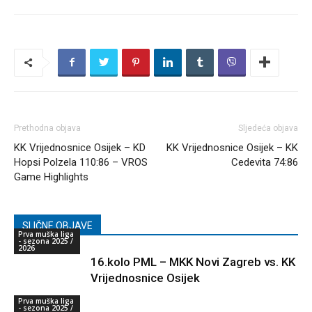
Prethodna objava
Sljedeća objava
KK Vrijednosnice Osijek – KD
KK Vrijednosnice Osijek – KK
Hopsi Polzela 110:86 – VROS
Cedevita 74:86
Game Highlights
SLIČNE OBJAVE
Prva muška liga
- sezona 2025 /
2026
16.kolo PML – MKK Novi Zagreb vs. KK
Vrijednosnice Osijek
Prva muška liga
- sezona 2025 /