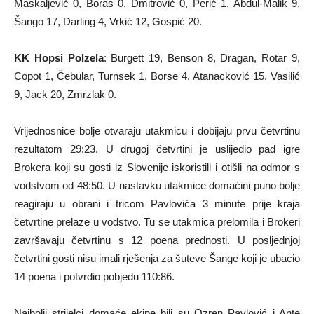
Maskaljević 0, Boras 0, Dmitrović 0, Perić 1, Abdul-Malik 9,
Šango 17, Darling 4, Vrkić 12, Gospić 20.
KK Hopsi Polzela
: Burgett 19, Benson 8, Dragan, Rotar 9,
Copot 1, Čebular, Turnsek 1, Borse 4, Atanacković 15, Vasilić
9, Jack 20, Zmrzlak 0.
Vrijednosnice bolje otvaraju utakmicu i dobijaju prvu četvrtinu
rezultatom 29:23. U drugoj četvrtini je uslijedio pad igre
Brokera koji su gosti iz Slovenije iskoristili i otišli na odmor s
vodstvom od 48:50. U nastavku utakmice domaćini puno bolje
reagiraju u obrani i tricom Pavlovića 3 minute prije kraja
četvrtine prelaze u vodstvo. Tu se utakmica prelomila i Brokeri
završavaju četvrtinu s 12 poena prednosti. U posljednjoj
četvrtini gosti nisu imali rješenja za šuteve Šange koji je ubacio
14 poena i potvrdio pobjedu 110:86.
Najbolji strijelci domaće ekipe bili su Ozren Pavlović i Ante