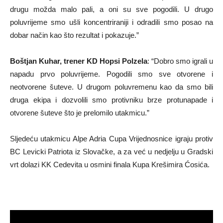
drugu možda malo pali, a oni su sve pogodili. U drugo
poluvrijeme smo ušli koncentriraniji i odradili smo posao na
dobar način kao što rezultat i pokazuje.”
Boštjan Kuhar, trener KD Hopsi Polzela
: “Dobro smo igrali u
napadu prvo poluvrijeme. Pogodili smo sve otvorene i
neotvorene šuteve. U drugom poluvremenu kao da smo bili
druga ekipa i dozvolili smo protivniku brze protunapade i
otvorene šuteve što je prelomilo utakmicu.”
Sljedeću utakmicu Alpe Adria Cupa Vrijednosnice igraju protiv
BC Levicki Patriota iz Slovačke, a za već u nedjelju u Gradski
vrt dolazi KK Cedevita u osmini finala Kupa Krešimira Ćosića.