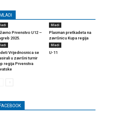
MLADI
ladi
Mladi
žavno Prvenstvo U12 –
Plasman pretkadeta na
greb 2025.
završnicu Kupa regija
ladi
Mladi
deti Vrijednosnica se
U-11
asirali u završni turnir
p regija Prvenstva
vatske
FACEBOOK