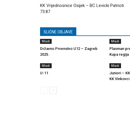
KK Vrijednosnice Osijek – BC Levicki Patrioti
73:87
SLIČNE OBJAVE
Mladi
Mladi
Državno Prvenstvo U12 – Zagreb
Plasman pre
2025.
Kupa regija
Mladi
Mladi
U-11
Juniori – KK
KK Vinkovci