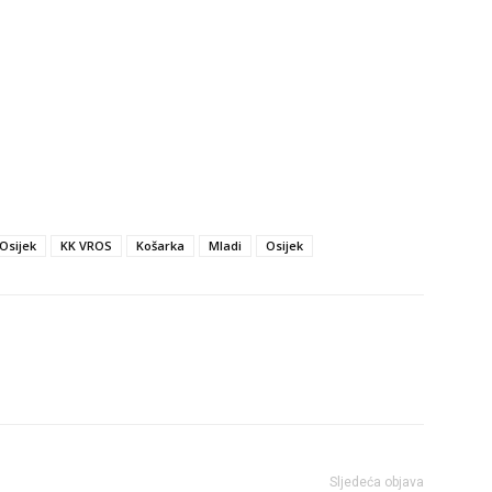
Osijek
KK VROS
Košarka
Mladi
Osijek
Sljedeća objava