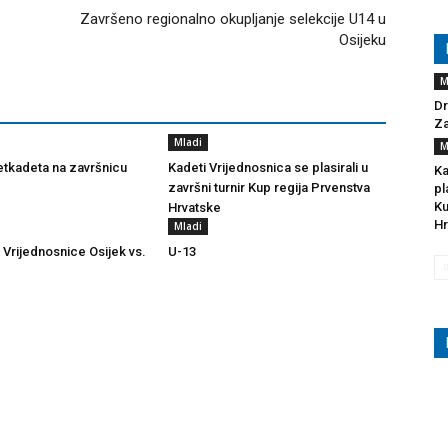
Završeno regionalno okupljanje selekcije U14 u
Osijeku
M
Dr
Za
Mladi
M
tkadeta na završnicu
Kadeti Vrijednosnica se plasirali u
Ka
završni turnir Kup regija Prvenstva
pl
Ku
Hrvatske
Hr
Mladi
 Vrijednosnice Osijek vs.
U-13