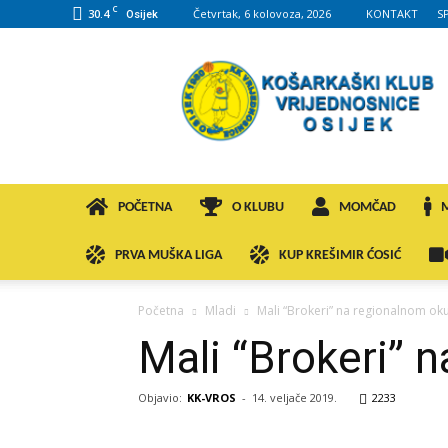
C
30.4
Četvrtak, 6 kolovoza, 2026
KONTAKT
S
Osijek
KK
VROS
POČETNA
O KLUBU
MOMČAD
PRVA MUŠKA LIGA
KUP KREŠIMIR ĆOSIĆ
Početna
Mladi
Mali “Brokeri” na regionalnom oku
Mali “Brokeri” 
Objavio:
KK-VROS
-
14. veljače 2019.
2233