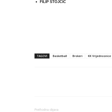
FILIP STOJČIĆ
TAGOVI
Basketball
Brokeri
KK Vrijednosnice 
Dijeli
Prethodna objava