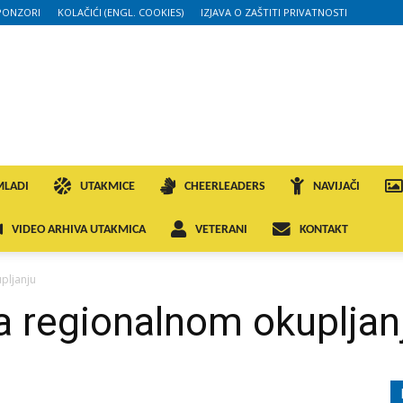
PONZORI
KOLAČIĆI (ENGL. COOKIES)
IZJAVA O ZAŠTITI PRIVATNOSTI
MLADI
UTAKMICE
CHEERLEADERS
NAVIJAČI
VIDEO ARHIVA UTAKMICA
VETERANI
KONTAKT
pljanju
na regionalnom okupljan