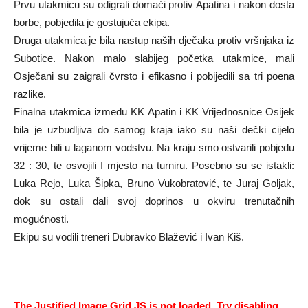
Prvu utakmicu su odigrali domaći protiv Apatina i nakon dosta
borbe, pobjedila je gostujuća ekipa.
Druga utakmica je bila nastup naših dječaka protiv vršnjaka iz
Subotice. Nakon malo slabijeg početka utakmice, mali
Osječani su zaigrali čvrsto i efikasno i pobijedili sa tri poena
razlike.
Finalna utakmica između KK Apatin i KK Vrijednosnice Osijek
bila je uzbudljiva do samog kraja iako su naši dečki cijelo
vrijeme bili u laganom vodstvu. Na kraju smo ostvarili pobjedu
32 : 30, te osvojili I mjesto na turniru. Posebno su se istakli:
Luka Rejo, Luka Šipka, Bruno Vukobratović, te Juraj Goljak,
dok su ostali dali svoj doprinos u okviru trenutačnih
mogućnosti.
Ekipu su vodili treneri Dubravko Blažević i Ivan Kiš.
The Justified Image Grid JS is not loaded. Try disabling