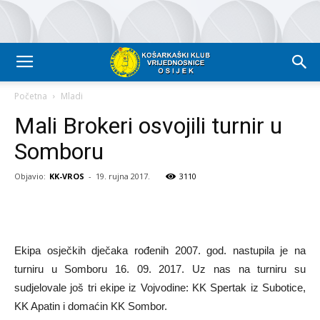
Početna
Mladi
Mali Brokeri osvojili turnir u
Somboru
Objavio:
KK-VROS
-
19. rujna 2017.
3110
Ekipa osječkih dječaka rođenih 2007. god. nastupila je na
turniru u Somboru 16. 09. 2017. Uz nas na turniru su
sudjelovale još tri ekipe iz Vojvodine: KK Spertak iz Subotice,
KK Apatin i domaćin KK Sombor.