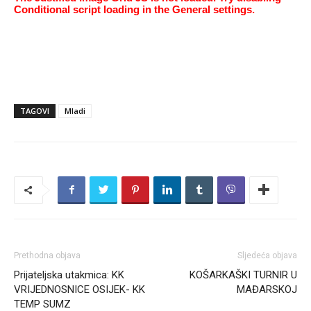
Conditional script loading in the General settings.
TAGOVI
Mladi
Prethodna objava
Sljedeća objava
Prijateljska utakmica: KK
KOŠARKAŠKI TURNIR U
VRIJEDNOSNICE OSIJEK- KK
MAĐARSKOJ
TEMP SUMZ