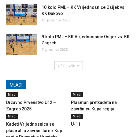
10.kolo PML – KK Vrijednosnice Osijek vs.
KK Đakovo
13. prosinca 2025.
9.kolo PML – KK Vrijednosnice Osijek vs. KK
Zagreb
7. prosinca 2025.
Učitaj više
MLADI
Mladi
Mladi
Državno Prvenstvo U12 –
Plasman pretkadeta na
Zagreb 2025.
završnicu Kupa regija
Mladi
Mladi
Kadeti Vrijednosnica se
U-11
plasirali u završni turnir Kup
regija Prvenstva Hrvatske