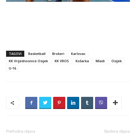
TAGOVI
Basketball
Brokeri
Karlovac
KK Vrijednosnice Osijek
KK VROS
Košarka
Mladi
Osijek
U-16
Prethodna objava
Sljedeća objava