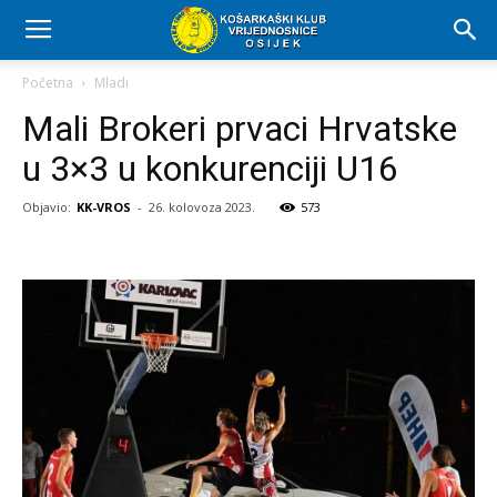
Početna
Mladi
Mali Brokeri prvaci Hrvatske
u 3×3 u konkurenciji U16
Objavio:
KK-VROS
-
26. kolovoza 2023.
573