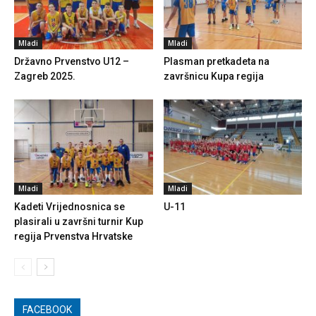
Mladi
Mladi
Državno Prvenstvo U12 –
Plasman pretkadeta na
Zagreb 2025.
završnicu Kupa regija
Mladi
Mladi
Kadeti Vrijednosnica se
U-11
plasirali u završni turnir Kup
regija Prvenstva Hrvatske
FACEBOOK