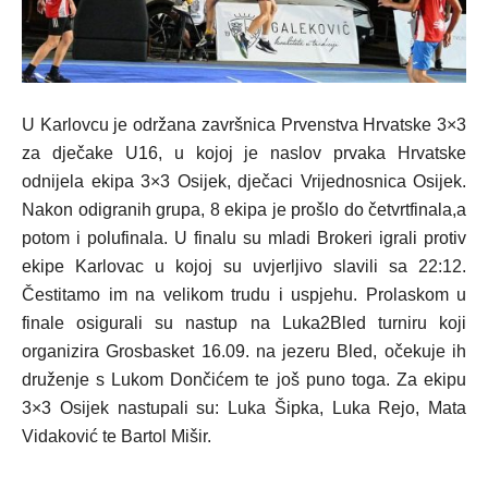
U Karlovcu je održana završnica Prvenstva Hrvatske 3×3
za dječake U16, u kojoj je naslov prvaka Hrvatske
odnijela ekipa 3×3 Osijek, dječaci Vrijednosnica Osijek.
Nakon odigranih grupa, 8 ekipa je prošlo do četvrtfinala,a
potom i polufinala. U finalu su mladi Brokeri igrali protiv
ekipe Karlovac u kojoj su uvjerljivo slavili sa 22:12.
Čestitamo im na velikom trudu i uspjehu. Prolaskom u
finale osigurali su nastup na Luka2Bled turniru koji
organizira Grosbasket 16.09. na jezeru Bled, očekuje ih
druženje s Lukom Dončićem te još puno toga. Za ekipu
3×3 Osijek nastupali su: Luka Šipka, Luka Rejo, Mata
Vidaković te Bartol Mišir.