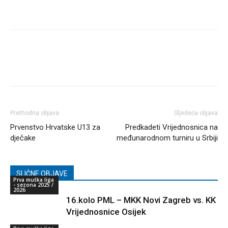
Prethodna objava
Sljedeća objava
Prvenstvo Hrvatske U13 za
Predkadeti Vrijednosnica na
dječake
međunarodnom turniru u Srbiji
SLIČNE OBJAVE
Prva muška liga
- sezona 2025 /
2026
16.kolo PML – MKK Novi Zagreb vs. KK
Vrijednosnice Osijek