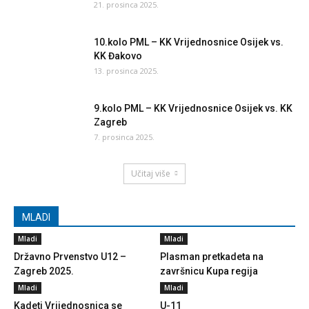
21. prosinca 2025.
10.kolo PML – KK Vrijednosnice Osijek vs.
KK Đakovo
13. prosinca 2025.
9.kolo PML – KK Vrijednosnice Osijek vs. KK
Zagreb
7. prosinca 2025.
Učitaj više
MLADI
Mladi
Mladi
Državno Prvenstvo U12 –
Plasman pretkadeta na
Zagreb 2025.
završnicu Kupa regija
Mladi
Mladi
Kadeti Vrijednosnica se
U-11