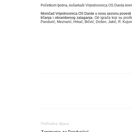
Početkom tjedna, košarkaši Vrijednosnica OS Darda kren
Momčad Vrijednosnica OS Darde u novu sezonu povesti će 
trčanja i obrambenog zalaganja.
Od igrača koji su proš
Pandurić, Meznarić, Hrkač, Bičvić, Došen, Jakić, R. Kujund
Dijeli
Prethodna objava