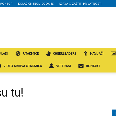
SPONZORI
KOLAČIĆI (ENGL. COOKIES)
IZJAVA O ZAŠTITI PRIVATNOSTI
MLADI
UTAKMICE
CHEERLEADERS
NAVIJAČI
VIDEO ARHIVA UTAKMICA
VETERANI
KONTAKT
u tu!