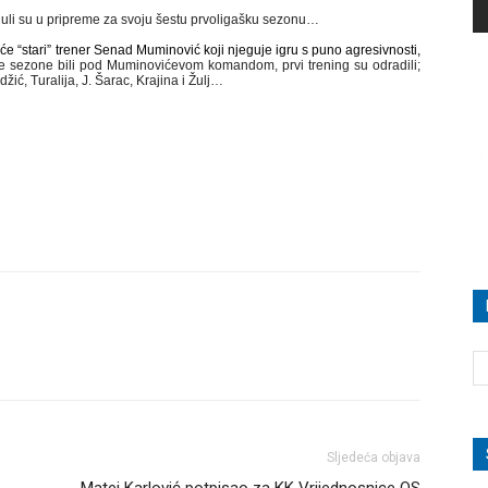
uli su u pripreme za svoju šestu prvoligašku sezonu…
“stari” trener Senad Muminović koji njeguje igru s puno agresivnosti,
le sezone bili pod Muminovićevom komandom, prvi trening su odradili;
žić, Turalija, J. Šarac, Krajina i Žulj…
Sljedeća objava