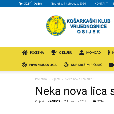
C
30.5
Nedjelja, 9 kolovoza, 2026
KONTAKT
Osijek
KK
VROS
POČETNA
O KLUBU
MOMČAD
PRVA MUŠKA LIGA
KUP KREŠIMIR ĆOSIĆ
Početna
Vijesti
Neka nova lica su tu!
Neka nova lica s
Objavio:
KK-VROS
-
7. kolovoza 2014.
2714