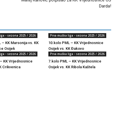
Matej Karlović potpisao za KK Vrijednosnice OS
Darda!
iga - sezona 2025 / 2026
Prva muška liga - sezona 2025 / 2026
 – KK Marsonija vs. KK
10.kolo PML – KK Vrijednosnice
ce Osijek
Osijek vs. KK Đakovo
iga - sezona 2025 / 2026
Prva muška liga - sezona 2025 / 2026
– KK Vrijednosnice
7.kolo PML – KK Vrijednosnice
K Crikvenica
Osijek vs. KK Ribola Kaštela