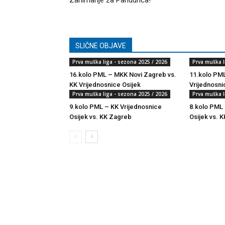
Zanimanje za Pandurića!
SLIČNE OBJAVE
Prva muška liga - sezona 2025 / 2026
Prva muška l
16.kolo PML – MKK Novi Zagreb vs.
11.kolo PML
KK Vrijednosnice Osijek
Vrijednosni
Prva muška liga - sezona 2025 / 2026
Prva muška l
9.kolo PML – KK Vrijednosnice
8.kolo PML 
Osijek vs. KK Zagreb
Osijek vs. K