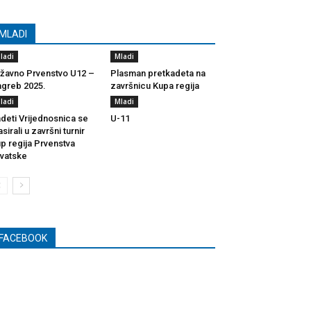
MLADI
ladi
Mladi
žavno Prvenstvo U12 –
Plasman pretkadeta na
greb 2025.
završnicu Kupa regija
ladi
Mladi
deti Vrijednosnica se
U-11
asirali u završni turnir
p regija Prvenstva
vatske
FACEBOOK