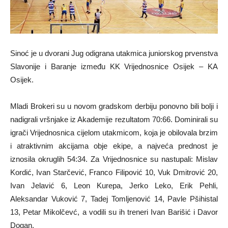
Sinoć je u dvorani Jug odigrana utakmica juniorskog prvenstva
Slavonije i Baranje između KK Vrijednosnice Osijek – KA
Osijek.
Mladi Brokeri su u novom gradskom derbiju ponovno bili bolji i
nadigrali vršnjake iz Akademije rezultatom 70:66. Dominirali su
igrači Vrijednosnica cijelom utakmicom, koja je obilovala brzim
i atraktivnim akcijama obje ekipe, a najveća prednost je
iznosila okruglih 54:34. Za Vrijednosnice su nastupali: Mislav
Kordić, Ivan Starčević, Franco Filipović 10, Vuk Dmitrović 20,
Ivan Jelavić 6, Leon Kurepa, Jerko Leko, Erik Pehli,
Aleksandar Vuković 7, Tadej Tomljenović 14, Pavle Pšihistal
13, Petar Mikolčevć, a vodili su ih treneri Ivan Barišić i Davor
Dogan.