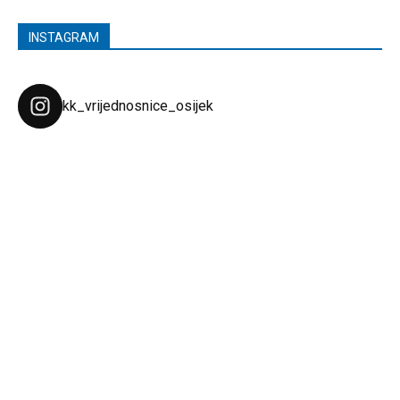
INSTAGRAM
kk_vrijednosnice_osijek