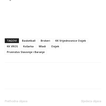
TAGOVI
Basketball
Brokeri
KK Vrijednosnice Osijek
KK VROS
Košarka
Mladi
Osijek
Prvenstvo Slavonije i Baranje
Prethodna objava
Sljedeća objava