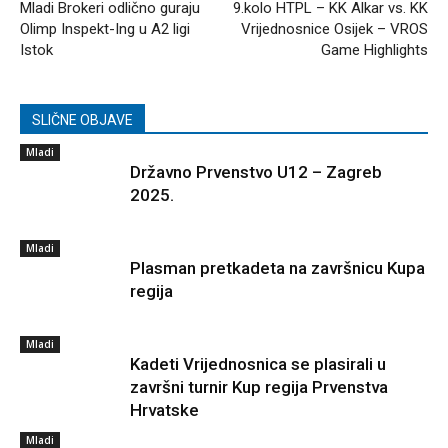
Mladi Brokeri odlično guraju
9.kolo HTPL – KK Alkar vs. KK
Olimp Inspekt-Ing u A2 ligi
Vrijednosnice Osijek – VROS
Istok
Game Highlights
SLIČNE OBJAVE
Mladi
Državno Prvenstvo U12 – Zagreb
2025.
Mladi
Plasman pretkadeta na završnicu Kupa
regija
Mladi
Kadeti Vrijednosnica se plasirali u
završni turnir Kup regija Prvenstva
Hrvatske
Mladi