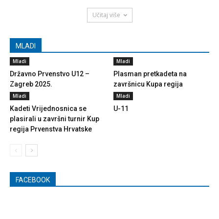
Učitaj više
MLADI
Mladi
Mladi
Državno Prvenstvo U12 –
Plasman pretkadeta na
Zagreb 2025.
završnicu Kupa regija
Mladi
Mladi
Kadeti Vrijednosnica se
U-11
plasirali u završni turnir Kup
regija Prvenstva Hrvatske
FACEBOOK