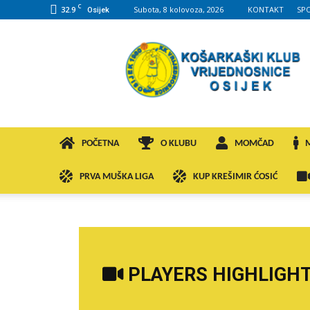
C
32.9
Subota, 8 kolovoza, 2026
KONTAKT
SP
Osijek
KK
VROS
POČETNA
O KLUBU
MOMČAD
PRVA MUŠKA LIGA
KUP KREŠIMIR ĆOSIĆ
PLAYERS HIGHLIGHTS