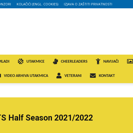
ONZORI
KOLAČIĆI (ENGL. COOKIES)
IZJAVA O ZAŠTITI PRIVATNOSTI
MLADI
UTAKMICE
CHEERLEADERS
NAVIJAČI
VIDEO ARHIVA UTAKMICA
VETERANI
KONTAKT
 Half Season 2021/2022