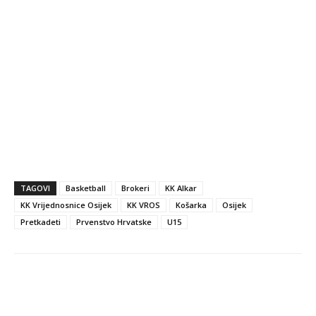
TAGOVI
Basketball
Brokeri
KK Alkar
KK Vrijednosnice Osijek
KK VROS
Košarka
Osijek
Pretkadeti
Prvenstvo Hrvatske
U15