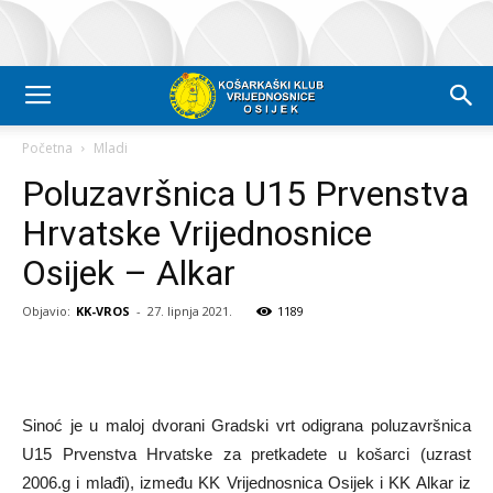
Početna
Mladi
Poluzavršnica U15 Prvenstva
Hrvatske Vrijednosnice
Osijek – Alkar
Objavio:
KK-VROS
-
27. lipnja 2021.
1189
Sinoć je u maloj dvorani Gradski vrt odigrana poluzavršnica
U15 Prvenstva Hrvatske za pretkadete u košarci (uzrast
2006.g i mlađi), između KK Vrijednosnica Osijek i KK Alkar iz