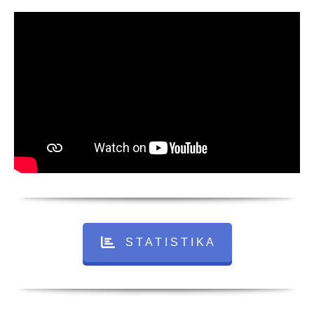
S T A T I S T I K A