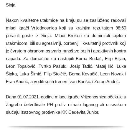
Sinja.
Nakon kvalitetne utakmice na kraju su se zasluženo radovali
mladi igrači Vrijednosnica koji su krajnjim rezultatom 98:60
porazili goste iz Sinja. Mladi Brokeri su dominirali cijelom
utakmicom, bili su agresivniji, borbeniji i kvalitetniji protivnik koji
je čvrstom obranom ostvario mnoštvo brzih i atraktivnih kontra
napada. Za domaćine su nastupili Borna Budač, Filip Biljan,
Leon Topalović, Tvrtko Pašuld, Josip Tadić, Matej Ilić, Luka
Šipka, Luka Šimić, Filip Stojčić, Borna Kovačić, Leon Novak i
Fran Andrić, a vodili su ih treneri Ivan Barišić i Zoran Andrić.
Dana 01.07.2021. godine mlade igrače Vrijednosnica očekuje u
Zagrebu četvrtfinale PH protiv nimalo laganog ali u svakom
slučaju izazovnog protivnika KK Cedevita Junior.