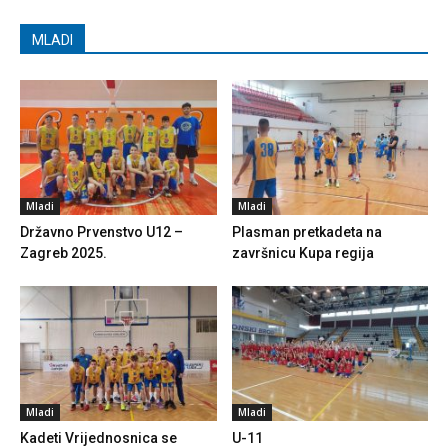
MLADI
Mladi
Mladi
Državno Prvenstvo U12 –
Plasman pretkadeta na
Zagreb 2025.
završnicu Kupa regija
Mladi
Mladi
Kadeti Vrijednosnica se
U-11