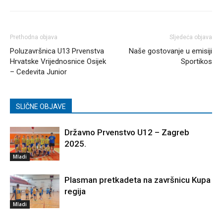
Prethodna objava
Sljedeća objava
Poluzavršnica U13 Prvenstva
Naše gostovanje u emisiji
Hrvatske Vrijednosnice Osijek
Sportikos
– Cedevita Junior
SLIČNE OBJAVE
Državno Prvenstvo U12 – Zagreb
2025.
Mladi
Plasman pretkadeta na završnicu Kupa
regija
Mladi